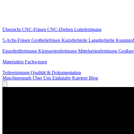
Kernleistungen
Übersicht
CNC-Fräsen
CNC-Drehen
Lohnfertigung
Spezialisierungen
5-Achs-Fräsen
Großteilefräsen
Kurzdrehteile
Langdrehteile
Kunststof
Fertigung
Einzelteilfertigung
Kleinserienfertigung
Mittelserienfertigung
Großser
Wissen
Materialien
Fachwissen
Service
Teilereinigung
Qualität & Dokumentation
Maschinenpark
Über Uns
Einkäufer
Karriere
Blog