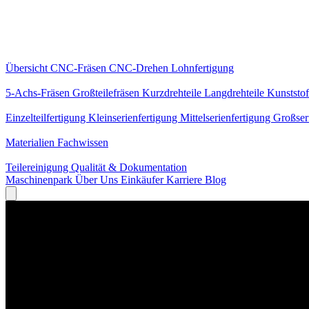
Kernleistungen
Übersicht
CNC-Fräsen
CNC-Drehen
Lohnfertigung
Spezialisierungen
5-Achs-Fräsen
Großteilefräsen
Kurzdrehteile
Langdrehteile
Kunststof
Fertigung
Einzelteilfertigung
Kleinserienfertigung
Mittelserienfertigung
Großser
Wissen
Materialien
Fachwissen
Service
Teilereinigung
Qualität & Dokumentation
Maschinenpark
Über Uns
Einkäufer
Karriere
Blog