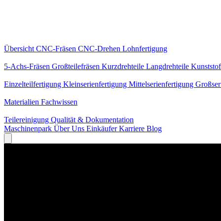
Kernleistungen
Übersicht
CNC-Fräsen
CNC-Drehen
Lohnfertigung
Spezialisierungen
5-Achs-Fräsen
Großteilefräsen
Kurzdrehteile
Langdrehteile
Kunststof
Fertigung
Einzelteilfertigung
Kleinserienfertigung
Mittelserienfertigung
Großser
Wissen
Materialien
Fachwissen
Service
Teilereinigung
Qualität & Dokumentation
Maschinenpark
Über Uns
Einkäufer
Karriere
Blog