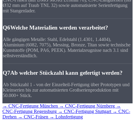
Ø32 mm auf Traub TNL 32) sowie automatisierte Serienfertigung
mit Stangenlader.
Q6
Welche Materialien werden verarbeitet?
Alle gängigen Metalle: Stahl, Edelstahl (1.4301, 1.4404),
Aluminium (6082, 7075), Messing, Bronze, Titan sowie technische
Kunststoffe (POM, PA6, PEEK). Materialzeugnisse nach 3.1 sind
selbstverständlich.
Q7
Ab welcher Stückzahl kann gefertigt werden?
Ab Stückzahl 1 - von der Einzelteil-Fertigung über Prototypen und
Kleinserien bis zur automatisierten Großserienproduktion mit
50.000+ Stück.
→ CNC-Fertigung München
→ CNC-Fertigung Nürnberg
→
CNC-Fertigung Regensburg
→ CNC-Fertigung Stuttgart
→ CNC-
Drehen
→ CNC-Fräsen
→ Lohnfertigung
CNC-Teile für
Bayern?