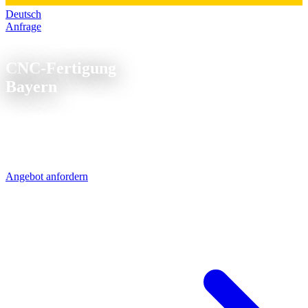
Deutsch
Anfrage
CNC Fertigung Bayern
CNC-Fertigung
Bayern
Bayern hat mehr Maschinenbau-Unternehmen als jedes andere
Bundesland. Von München über Nürnberg bis Regensburg - wir
beliefern sie per UPS in 1-2 Tagen. Die A7 ist unsere direkte
Verbindung.
Angebot anfordern