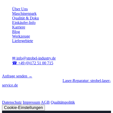
Unternehmen
Über Uns
Maschinenpark
Qualität & Doku
Einkäufer-Info
Karriere
Blog
Werkzeuge
Liefergebiete
Kontakt
✉
info@strobel-industry.de
☎
+49 (0)172 51 00 715
📍
Sierksdorf, Schleswig-Holstein
Anfrage senden →
Geschäftsbereiche
|
CNC-Fertigung
•
Laser-Reparatur: strobel-laser-
service.de
© 2026 Strobel Industry. Alle Rechte vorbehalten.
Datenschutz
Impressum
AGB
Qualitätspolitik
Cookie-Einstellungen