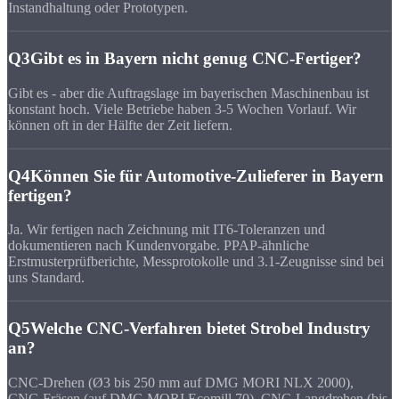
Instandhaltung oder Prototypen.
Q3
Gibt es in Bayern nicht genug CNC-Fertiger?
Gibt es - aber die Auftragslage im bayerischen Maschinenbau ist
konstant hoch. Viele Betriebe haben 3-5 Wochen Vorlauf. Wir
können oft in der Hälfte der Zeit liefern.
Q4
Können Sie für Automotive-Zulieferer in Bayern
fertigen?
Ja. Wir fertigen nach Zeichnung mit IT6-Toleranzen und
dokumentieren nach Kundenvorgabe. PPAP-ähnliche
Erstmusterprüfberichte, Messprotokolle und 3.1-Zeugnisse sind bei
uns Standard.
Q5
Welche CNC-Verfahren bietet Strobel Industry
an?
CNC-Drehen (Ø3 bis 250 mm auf DMG MORI NLX 2000),
CNC-Fräsen (auf DMG MORI Ecomill 70), CNC-Langdrehen (bis