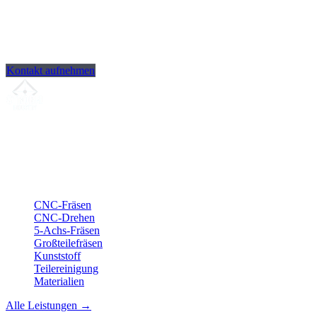
Kontakt aufnehmen
Ihr Partner für
präzise CNC-Lohnfertigung
, Fräsen, Drehen &
Langdrehen aus Sierksdorf.
ISO-konform
•
Made in Germany
Leistungen
CNC-Fräsen
CNC-Drehen
5-Achs-Fräsen
Großteilefräsen
Kunststoff
Teilereinigung
Materialien
Alle Leistungen →