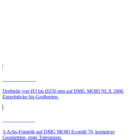
Teile geliefert nach Bayern
Fertigung auf unseren CNC-Maschinen, Qualitätsprüfung und
Versand direkt zu Ihnen nach Bayern.
Leistungen
CNC-Leistungen für
Bayern
CNC-Drehen
Drehteile von Ø3 bis Ø250 mm auf DMG MORI NLX 2000,
Einzelstücke bis Großserien.
CNC-Fräsen
3-Achs-Frästeile auf DMG MORI Ecomill 70, komplexe
Geometrien, enge Toleranzen.