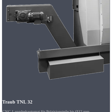
Traub TNL 32
CNC-Langdrehautomat für Präzisionsteile bis Ø32 mm.