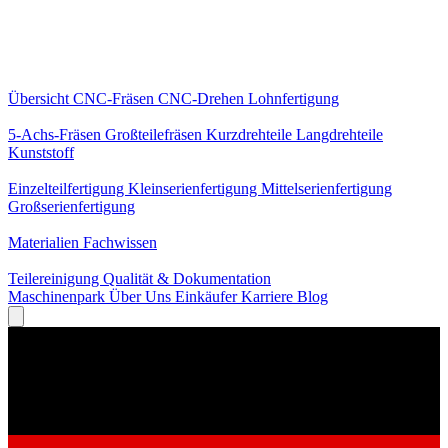
Kernleistungen
Übersicht
CNC-Fräsen
CNC-Drehen
Lohnfertigung
Spezialisierungen
5-Achs-Fräsen
Großteilefräsen
Kurzdrehteile
Langdrehteile
Kunststoff
Fertigung
Einzelteilfertigung
Kleinserienfertigung
Mittelserienfertigung
Großserienfertigung
Wissen
Materialien
Fachwissen
Service
Teilereinigung
Qualität & Dokumentation
Maschinenpark
Über Uns
Einkäufer
Karriere
Blog