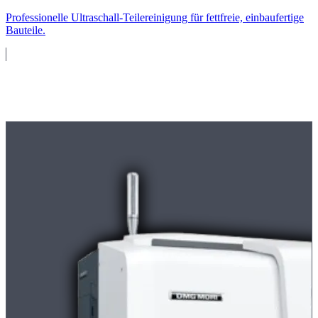
Professionelle Ultraschall-Teilereinigung für fettfreie, einbaufertige
Bauteile.
Maschinenpark
Moderne
CNC-Maschinen