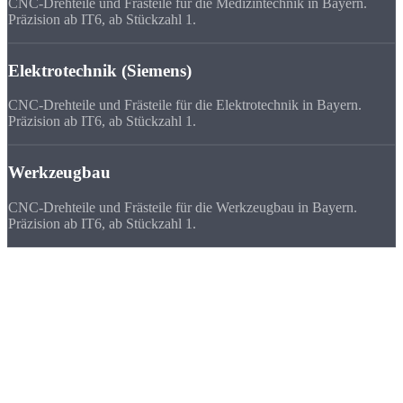
CNC-Drehteile und Frästeile für die Medizintechnik in Bayern.
Präzision ab IT6, ab Stückzahl 1.
Elektrotechnik (Siemens)
CNC-Drehteile und Frästeile für die Elektrotechnik in Bayern.
Präzision ab IT6, ab Stückzahl 1.
Werkzeugbau
CNC-Drehteile und Frästeile für die Werkzeugbau in Bayern.
Präzision ab IT6, ab Stückzahl 1.
Deutschlandweit
zufriedene Kunden
Wir beliefern Unternehmen in ganz Deutschland - von Flensburg bis
München. Viele Kunden bevorzugen uns vor ihrem lokalen
Zulieferer, weil
Qualität, Lieferzeit, Kosten und die persönliche
Zusammenarbeit
stimmen.
★★★★★