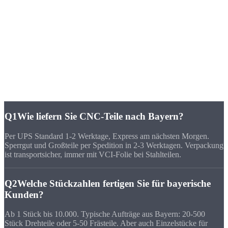
„Wir brauchten 200 Buchsen aus 1.4404 mit Passmaß H7 - in
Bayern hat niemand vor 4 Wochen liefern können. Strobel hat in 10
Tagen geliefert, alles im Toleranzfeld.“
FAQ
Häufige Fragen zu
CNC-Fertigung Bayern
Q1
Wie liefern Sie CNC-Teile nach Bayern?
Per UPS Standard 1-2 Werktage, Express am nächsten Morgen.
Sperrgut und Großteile per Spedition in 2-3 Werktagen. Verpackung
ist transportsicher, immer mit VCI-Folie bei Stahlteilen.
Q2
Welche Stückzahlen fertigen Sie für bayerische
Kunden?
Ab 1 Stück bis 10.000. Typische Aufträge aus Bayern: 20-500
Stück Drehteile oder 5-50 Frästeile. Aber auch Einzelstücke für