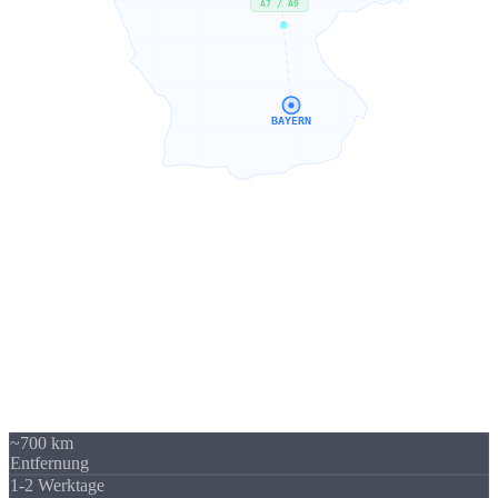
A7 / A9
BAYERN
Sierksdorf → Bayern
700 km -
kein Problem
Unser Standort in Sierksdorf (Schleswig-Holstein) liegt 700 km von
Bayern entfernt - über A7 / A9 gut erreichbar. Trotzdem beliefern
wir regelmäßig Unternehmen in ganz Bayern. Die Versandkosten
sind überschaubar und fallen im Verhältnis zum Auftragswert kaum
ins Gewicht.
~700 km
Entfernung
1-2 Werktage