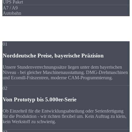
UPS Paket
A7 / A9
Autobahn
Ihre Vorteile
Warum Strobel
trotz Entfernung?
01
Norddeutsche Preise, bayerische Präzision
Unsere Stundenverrechnungssätze liegen unter dem bayerischen
Niveau - bei gleicher Maschinenausstattung. DMG-Drehmaschinen
und Ecomill-Fräszentren, moderne CAM-Programmierung.
02
Von Prototyp bis 5.000er-Serie
Ob Einzelteil für die Entwicklungsabteilung oder Serienfertigung
für die Produktion - wir richten flexibel um. Kein Auftrag zu klein,
kein Werkstoff zu schwierig.