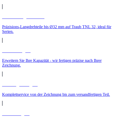
CNC-Langdrehteile
Präzisions-Langdrehteile bis Ø32 mm auf Traub TNL 32, ideal für
Serien.
Lohnfertigung
Erweitern Sie Ihre Kapazität - wir fertigen präzise nach Ihrer
Zeichnung.
Auftragsfertigung
Komplettservice von der Zeichnung bis zum versandfertigen Teil.
Teilereinigung