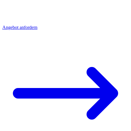
Senden Sie uns Ihre Zeichnung - Sie erhalten schnell ein detailliertes
Angebot mit Stückpreis und Lieferzeit. Direkt aus Sierksdorf,
geliefert nach Bayern.
Angebot anfordern