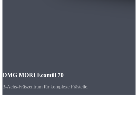
DMG MORI Ecomill 70
3-Achs-Fräszentrum für komplexe Frästeile.
Branchen
CNC-Teile für
Bayern
Bayern ist der umsatzstärkste Industriestandort Deutschlands. Die
Automobilindustrie, der Maschinenbau und die Luft- und Raumfahrt