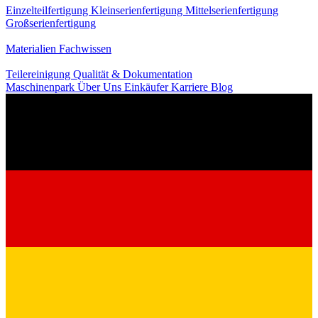
Einzelteilfertigung
Kleinserienfertigung
Mittelserienfertigung
Großserienfertigung
Wissen
Materialien
Fachwissen
Service
Teilereinigung
Qualität & Dokumentation
Maschinenpark
Über Uns
Einkäufer
Karriere
Blog