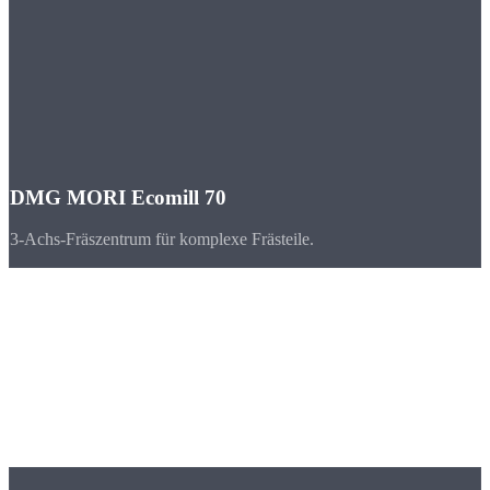
DMG MORI Ecomill 70
3-Achs-Fräszentrum für komplexe Frästeile.
Branchen
CNC-Teile für
Wiesbaden & Hessen
Wiesbaden und das Rhein-Main-Gebiet bilden einen der stärksten
Wirtschaftsräume Deutschlands mit Maschinenbau, Chemie und
Automobilindustrie.