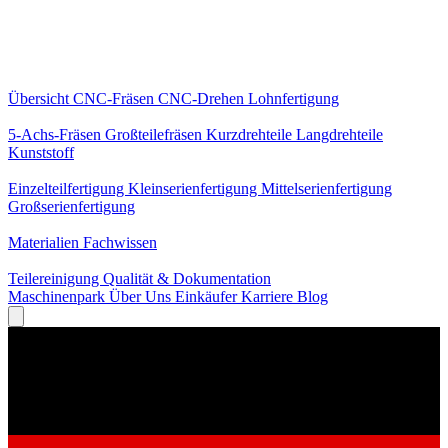
Kernleistungen
Übersicht
CNC-Fräsen
CNC-Drehen
Lohnfertigung
Spezialisierungen
5-Achs-Fräsen
Großteilefräsen
Kurzdrehteile
Langdrehteile
Kunststoff
Fertigung
Einzelteilfertigung
Kleinserienfertigung
Mittelserienfertigung
Großserienfertigung
Wissen
Materialien
Fachwissen
Service
Teilereinigung
Qualität & Dokumentation
Maschinenpark
Über Uns
Einkäufer
Karriere
Blog