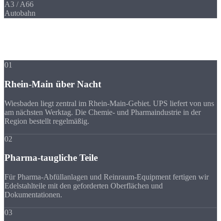
A3 / A66
Autobahn
Ihre Vorteile
Warum Strobel
trotz Entfernung?
01
Rhein-Main über Nacht
Wiesbaden liegt zentral im Rhein-Main-Gebiet. UPS liefert von uns
am nächsten Werktag. Die Chemie- und Pharmaindustrie in der
Region bestellt regelmäßig.
02
Pharma-taugliche Teile
Für Pharma-Abfüllanlagen und Reinraum-Equipment fertigen wir
Edelstahlteile mit den geforderten Oberflächen und
Dokumentationen.
03