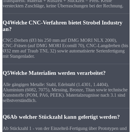
Transparent: Material + Rüstzeit + Stückzeit = Preis. Keine
versteckten Zuschläge, keine Überraschungen bei der Rechnung.
Q4
Welche CNC-Verfahren bietet Strobel Industry
an?
CNC-Drehen (Ø3 bis 250 mm auf DMG MORI NLX 2000),
CNC-Fräsen (auf DMG MORI Ecomill 70), CNC-Langdrehen (bis
Ø32 mm auf Traub TNL 32) sowie automatisierte Serienfertigung
mit Stangenlader.
Q5
Welche Materialien werden verarbeitet?
Alle gängigen Metalle: Stahl, Edelstahl (1.4301, 1.4404),
Aluminium (6082, 7075), Messing, Bronze, Titan sowie technische
Kunststoffe (POM, PA6, PEEK). Materialzeugnisse nach 3.1 sind
selbstverständlich.
Q6
Ab welcher Stückzahl kann gefertigt werden?
Ab Stückzahl 1 - von der Einzelteil-Fertigung über Prototypen und