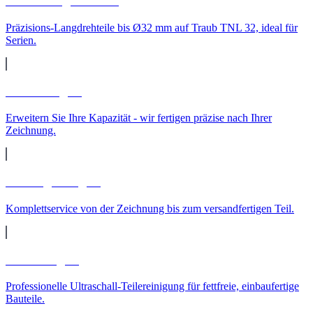
CNC-Langdrehteile
Präzisions-Langdrehteile bis Ø32 mm auf Traub TNL 32, ideal für
Serien.
Lohnfertigung
Erweitern Sie Ihre Kapazität - wir fertigen präzise nach Ihrer
Zeichnung.
Auftragsfertigung
Komplettservice von der Zeichnung bis zum versandfertigen Teil.
Teilereinigung
Professionelle Ultraschall-Teilereinigung für fettfreie, einbaufertige
Bauteile.