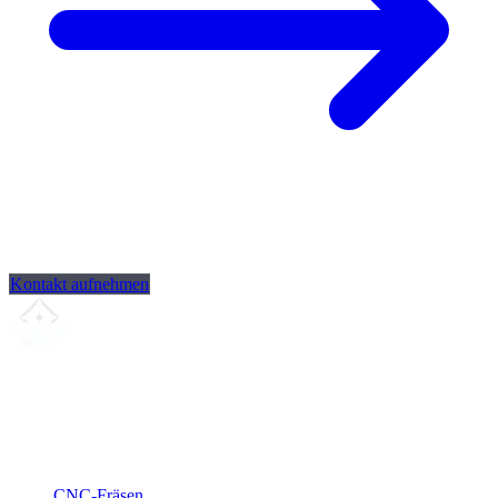
Kontakt aufnehmen
Ihr Partner für
präzise CNC-Lohnfertigung
, Fräsen, Drehen &
Langdrehen aus Sierksdorf.
ISO-konform
•
Made in Germany
Leistungen
CNC-Fräsen