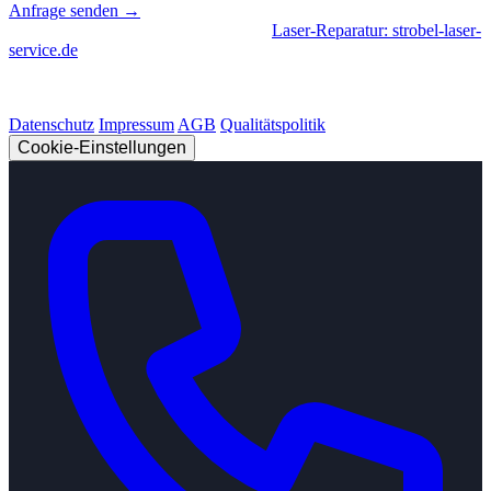
Anfrage senden →
Geschäftsbereiche
|
CNC-Fertigung
•
Laser-Reparatur: strobel-laser-
service.de
© 2026 Strobel Industry. Alle Rechte vorbehalten.
Datenschutz
Impressum
AGB
Qualitätspolitik
Cookie-Einstellungen