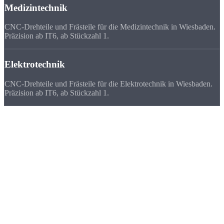
Medizintechnik
CNC-Drehteile und Frästeile für die Medizintechnik in Wiesbaden.
Präzision ab IT6, ab Stückzahl 1.
Elektrotechnik
CNC-Drehteile und Frästeile für die Elektrotechnik in Wiesbaden.
Präzision ab IT6, ab Stückzahl 1.
Deutschlandweit
zufriedene Kunden
Wir beliefern Unternehmen in ganz Deutschland - von Flensburg bis
München. Viele Kunden bevorzugen uns vor ihrem lokalen
Zulieferer, weil
Qualität, Lieferzeit, Kosten und die persönliche
Zusammenarbeit
stimmen.
★★★★★
„Für unsere Pharma-Anlage brauchten wir 40 Edelstahl-Fittings mit
Ra 0,8. Strobel hat schneller geliefert als jeder Anbieter im Rhein-
Main-Gebiet.“