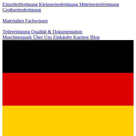
Einzelteilfertigung
Kleinserienfertigung
Mittelserienfertigung
Großserienfertigung
Wissen
Materialien
Fachwissen
Service
Teilereinigung
Qualität & Dokumentation
Maschinenpark
Über Uns
Einkäufer
Karriere
Blog