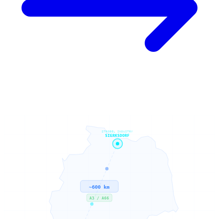
STROBEL INDUSTRY
SIERKSDORF
~600 km
A3 / A66