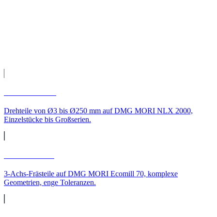
Fertigung auf unseren CNC-Maschinen, Qualitätsprüfung und
Versand direkt zu Ihnen nach Wiesbaden.
Leistungen
CNC-Leistungen für
Wiesbaden
CNC-Drehen
Drehteile von Ø3 bis Ø250 mm auf DMG MORI NLX 2000,
Einzelstücke bis Großserien.
CNC-Fräsen
3-Achs-Frästeile auf DMG MORI Ecomill 70, komplexe
Geometrien, enge Toleranzen.