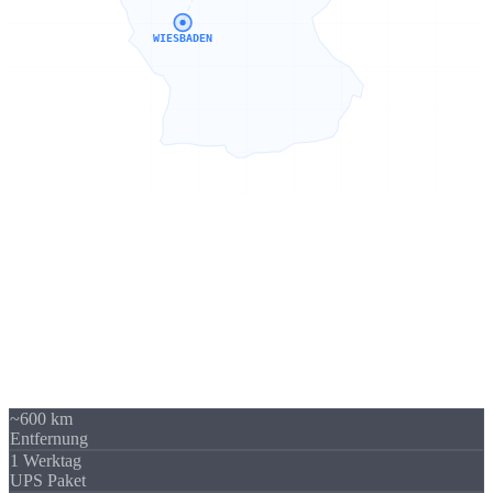
WIESBADEN
Sierksdorf → Wiesbaden
600 km -
kein Problem
Unser Standort in Sierksdorf (Schleswig-Holstein) liegt 600 km von
Wiesbaden entfernt - über A3 / A66 gut erreichbar. Trotzdem
beliefern wir regelmäßig Unternehmen in Wiesbaden und Hessen.
Die Versandkosten sind überschaubar und fallen im Verhältnis zum
Auftragswert kaum ins Gewicht.
~600 km
Entfernung
1 Werktag
UPS Paket