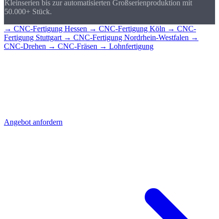
Kleinserien bis zur automatisierten Großserienproduktion mit
50.000+ Stück.
→ CNC-Fertigung Hessen
→ CNC-Fertigung Köln
→ CNC-
Fertigung Stuttgart
→ CNC-Fertigung Nordrhein-Westfalen
→
CNC-Drehen
→ CNC-Fräsen
→ Lohnfertigung
CNC-Teile für
Wiesbaden?
Senden Sie uns Ihre Zeichnung - Sie erhalten schnell ein detailliertes
Angebot mit Stückpreis und Lieferzeit. Direkt aus Sierksdorf,
geliefert nach Wiesbaden.
Angebot anfordern