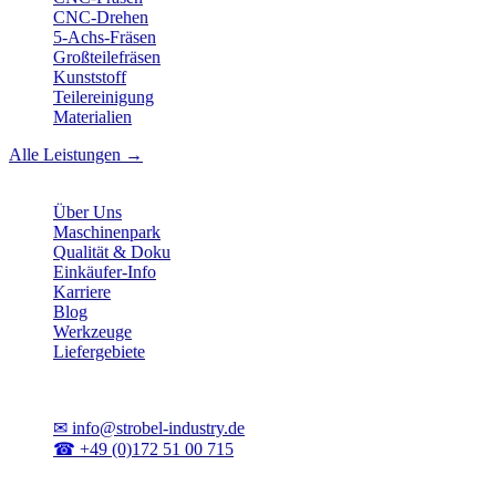
CNC-Drehen
5-Achs-Fräsen
Großteilefräsen
Kunststoff
Teilereinigung
Materialien
Alle Leistungen →
Unternehmen
Über Uns
Maschinenpark
Qualität & Doku
Einkäufer-Info
Karriere
Blog
Werkzeuge
Liefergebiete
Kontakt
✉
info@strobel-industry.de
☎
+49 (0)172 51 00 715
📍
Sierksdorf, Schleswig-Holstein