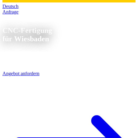
Deutsch
Anfrage
CNC Fertigung Wiesbaden
CNC-Fertigung
für Wiesbaden
Wiesbaden und das Rhein-Main-Gebiet: kurze Wege zur Chemie,
Pharma und Maschinenbau. Unsere CNC-Teile kommen per UPS in
1 Werktag - direkt über die A5/A7.
Angebot anfordern