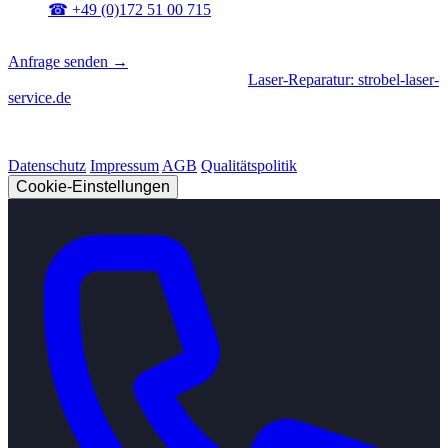
☎
+49 (0)172 51 00 715
📍
Sierksdorf, Schleswig-Holstein
Anfrage senden →
Geschäftsbereiche
|
CNC-Fertigung
•
Laser-Reparatur: strobel-laser-
service.de
© 2026 Strobel Industry. Alle Rechte vorbehalten.
Datenschutz
Impressum
AGB
Qualitätspolitik
Cookie-Einstellungen