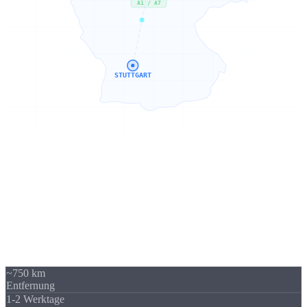
A1 / A7
STUTTGART
Sierksdorf → Stuttgart
750 km -
kein Problem
Unser Standort in Sierksdorf (Schleswig-Holstein) liegt 750 km von
Stuttgart entfernt - über A1 / A7 gut erreichbar. Trotzdem beliefern
wir regelmäßig Unternehmen in Stuttgart und Baden-Württemberg.
Die Versandkosten sind überschaubar und fallen im Verhältnis zum
Auftragswert kaum ins Gewicht.
~750 km
Entfernung
1-2 Werktage