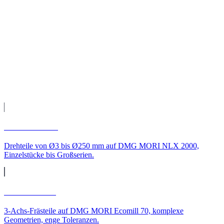
Teile geliefert nach Stuttgart
Fertigung auf unseren CNC-Maschinen, Qualitätsprüfung und
Versand direkt zu Ihnen nach Stuttgart.
Leistungen
CNC-Leistungen für
Stuttgart
CNC-Drehen
Drehteile von Ø3 bis Ø250 mm auf DMG MORI NLX 2000,
Einzelstücke bis Großserien.
CNC-Fräsen
3-Achs-Frästeile auf DMG MORI Ecomill 70, komplexe
Geometrien, enge Toleranzen.