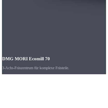
DMG MORI Ecomill 70
3-Achs-Fräszentrum für komplexe Frästeile.
Branchen
CNC-Teile für
Stuttgart & Baden-Württemberg
Stuttgart und die Region Baden-Württemberg gehören zu den
stärksten Industriestandorten Europas. Die Automobilindustrie, der