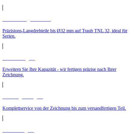
CNC-Langdrehteile
Präzisions-Langdrehteile bis Ø32 mm auf Traub TNL 32, ideal für
Serien.
Lohnfertigung
Erweitern Sie Ihre Kapazität - wir fertigen präzise nach Ihrer
Zeichnung.
Auftragsfertigung
Komplettservice von der Zeichnung bis zum versandfertigen Teil.
Teilereinigung