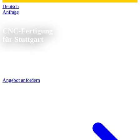
Deutsch
Anfrage
CNC Fertigung Stuttgart
CNC-Fertigung
für Stuttgart
Die Schwaben rechnen genau - wir auch. Unsere CNC-Teile für
Stuttgart und Umgebung kommen per UPS in 1-2 Werktagen an.
Die Versandkosten liegen bei 6-12 € pro Paket. Das merken Sie im
Angebot kaum.
Angebot anfordern