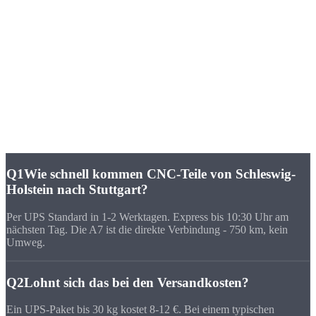
★★★★★
„Wir haben lange lokal in Stuttgart gesucht. Bei Strobel stimmt das
Verhältnis aus Preis, Qualität und Geschwindigkeit - und die 750 km
merkt man nicht.“
FAQ
Häufige Fragen zu
CNC-Fertigung Stuttgart
Q1
Wie schnell kommen CNC-Teile von Schleswig-
Holstein nach Stuttgart?
Per UPS Standard in 1-2 Werktagen. Express bis 10:30 Uhr am
nächsten Tag. Die A7 ist die direkte Verbindung - 750 km, kein
Umweg.
Q2
Lohnt sich das bei den Versandkosten?
Ein UPS-Paket bis 30 kg kostet 8-12 €. Bei einem typischen