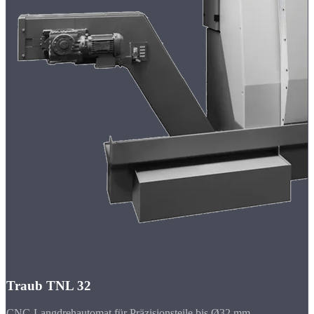
Traub TNL 32
CNC-Langdrehautomat für Präzisionsteile bis Ø32 mm.