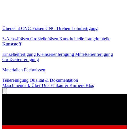
Kernleistungen
Übersicht
CNC-Fräsen
CNC-Drehen
Lohnfertigung
Spezialisierungen
5-Achs-Fräsen
Großteilefräsen
Kurzdrehteile
Langdrehteile
Kunststoff
Fertigung
Einzelteilfertigung
Kleinserienfertigung
Mittelserienfertigung
Großserienfertigung
Wissen
Materialien
Fachwissen
Service
Teilereinigung
Qualität & Dokumentation
Maschinenpark
Über Uns
Einkäufer
Karriere
Blog