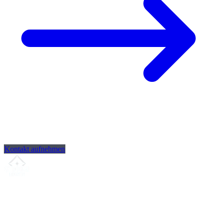
Kontakt aufnehmen
Ihr Partner für
präzise CNC-Lohnfertigung
, Fräsen, Drehen &
Langdrehen aus Sierksdorf.
ISO-konform
•
Made in Germany