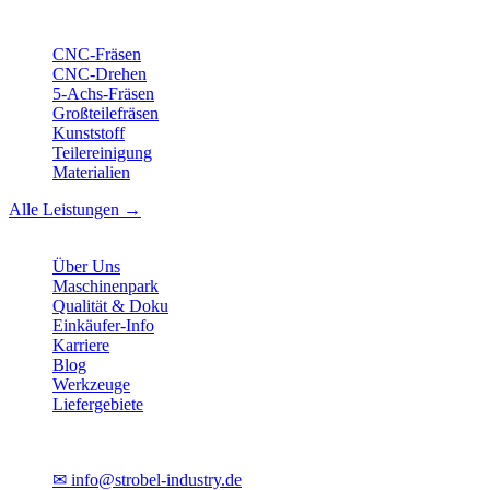
Leistungen
CNC-Fräsen
CNC-Drehen
5-Achs-Fräsen
Großteilefräsen
Kunststoff
Teilereinigung
Materialien
Alle Leistungen →
Unternehmen
Über Uns
Maschinenpark
Qualität & Doku
Einkäufer-Info
Karriere
Blog
Werkzeuge
Liefergebiete
Kontakt
✉
info@strobel-industry.de