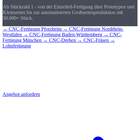
Ab Stückzahl 1 - von der Einzelteil-Fertigung über Prototypen und
Kleinserien bis zur automatisierten Großserienproduktion mit
50.000+ Stück.
→ CNC-Fertigung Pforzheim
→ CNC-Fertigung Nordrhein-
Westfalen
→ CNC-Fertigung Baden-Württemberg
→ CNC-
Fertigung München
→ CNC-Drehen
→ CNC-Fräsen
→
Lohnfertigung
CNC-Teile für
Stuttgart?
Senden Sie uns Ihre Zeichnung - Sie erhalten schnell ein detailliertes
Angebot mit Stückpreis und Lieferzeit. Direkt aus Sierksdorf,
geliefert nach Stuttgart.
Angebot anfordern