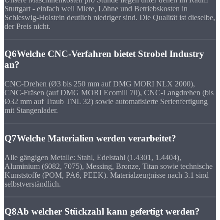
Stuttgart - einfach weil Miete, Löhne und Betriebskosten in
Schleswig-Holstein deutlich niedriger sind. Die Qualität ist dieselbe,
der Preis nicht.
Q6
Welche CNC-Verfahren bietet Strobel Industry
an?
CNC-Drehen (Ø3 bis 250 mm auf DMG MORI NLX 2000),
CNC-Fräsen (auf DMG MORI Ecomill 70), CNC-Langdrehen (bis
Ø32 mm auf Traub TNL 32) sowie automatisierte Serienfertigung
mit Stangenlader.
Q7
Welche Materialien werden verarbeitet?
Alle gängigen Metalle: Stahl, Edelstahl (1.4301, 1.4404),
Aluminium (6082, 7075), Messing, Bronze, Titan sowie technische
Kunststoffe (POM, PA6, PEEK). Materialzeugnisse nach 3.1 sind
selbstverständlich.
Q8
Ab welcher Stückzahl kann gefertigt werden?