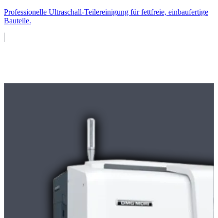
Professionelle Ultraschall-Teilereinigung für fettfreie, einbaufertige
Bauteile.
Maschinenpark
Moderne
CNC-Maschinen