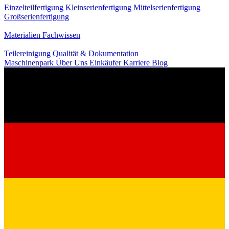
Einzelteilfertigung
Kleinserienfertigung
Mittelserienfertigung
Großserienfertigung
Wissen
Materialien
Fachwissen
Service
Teilereinigung
Qualität & Dokumentation
Maschinenpark
Über Uns
Einkäufer
Karriere
Blog