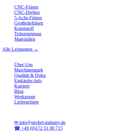
CNC-Fräsen
CNC-Drehen
5-Achs-Fräsen
Großteilefräsen
Kunststoff
Teilereinigung
Materialien
Alle Leistungen →
Unternehmen
Über Uns
Maschinenpark
Qualität & Doku
Einkäufer-Info
Karriere
Blog
Werkzeuge
Liefergebiete
Kontakt
✉
info@strobel-industry.de
☎
+49 (0)172 51 00 715