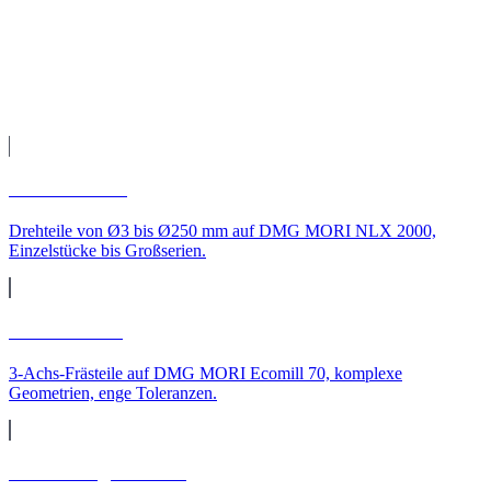
Versand direkt zu Ihnen nach Bochum.
Leistungen
CNC-Leistungen für
Bochum
CNC-Drehen
Drehteile von Ø3 bis Ø250 mm auf DMG MORI NLX 2000,
Einzelstücke bis Großserien.
CNC-Fräsen
3-Achs-Frästeile auf DMG MORI Ecomill 70, komplexe
Geometrien, enge Toleranzen.
CNC-Langdrehteile