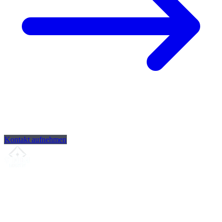
Kontakt aufnehmen
Ihr Partner für
präzise CNC-Lohnfertigung
, Fräsen, Drehen &
Langdrehen aus Sierksdorf.
ISO-konform
•
Made in Germany
Leistungen