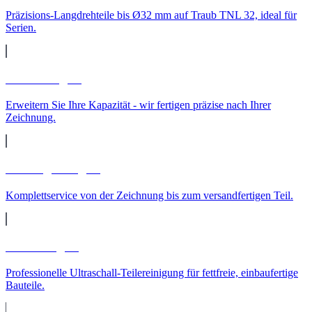
Präzisions-Langdrehteile bis Ø32 mm auf Traub TNL 32, ideal für
Serien.
Lohnfertigung
Erweitern Sie Ihre Kapazität - wir fertigen präzise nach Ihrer
Zeichnung.
Auftragsfertigung
Komplettservice von der Zeichnung bis zum versandfertigen Teil.
Teilereinigung
Professionelle Ultraschall-Teilereinigung für fettfreie, einbaufertige
Bauteile.