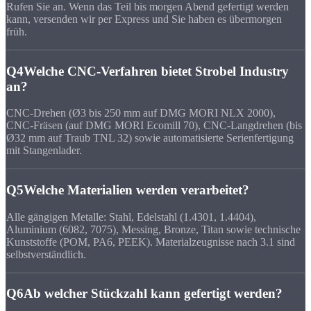
Rufen Sie an. Wenn das Teil bis morgen Abend gefertigt werden
kann, versenden wir per Express und Sie haben es übermorgen
früh.
Q4
Welche CNC-Verfahren bietet Strobel Industry
an?
CNC-Drehen (Ø3 bis 250 mm auf DMG MORI NLX 2000),
CNC-Fräsen (auf DMG MORI Ecomill 70), CNC-Langdrehen (bis
Ø32 mm auf Traub TNL 32) sowie automatisierte Serienfertigung
mit Stangenlader.
Q5
Welche Materialien werden verarbeitet?
Alle gängigen Metalle: Stahl, Edelstahl (1.4301, 1.4404),
Aluminium (6082, 7075), Messing, Bronze, Titan sowie technische
Kunststoffe (POM, PA6, PEEK). Materialzeugnisse nach 3.1 sind
selbstverständlich.
Q6
Ab welcher Stückzahl kann gefertigt werden?