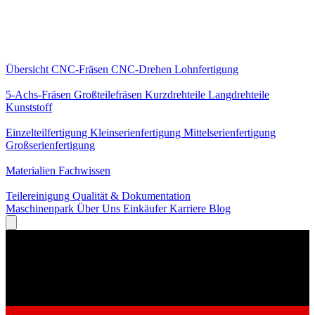
Kernleistungen
Übersicht
CNC-Fräsen
CNC-Drehen
Lohnfertigung
Spezialisierungen
5-Achs-Fräsen
Großteilefräsen
Kurzdrehteile
Langdrehteile
Kunststoff
Fertigung
Einzelteilfertigung
Kleinserienfertigung
Mittelserienfertigung
Großserienfertigung
Wissen
Materialien
Fachwissen
Service
Teilereinigung
Qualität & Dokumentation
Maschinenpark
Über Uns
Einkäufer
Karriere
Blog