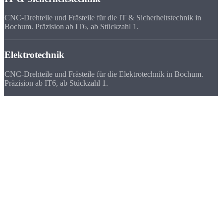
CNC-Drehteile und Frästeile für die IT & Sicherheitstechnik in
Bochum. Präzision ab IT6, ab Stückzahl 1.
Elektrotechnik
CNC-Drehteile und Frästeile für die Elektrotechnik in Bochum.
Präzision ab IT6, ab Stückzahl 1.
Deutschlandweit
zufriedene Kunden
Wir beliefern Unternehmen in ganz Deutschland - von Flensburg bis
München. Viele Kunden bevorzugen uns vor ihrem lokalen
Zulieferer, weil
Qualität, Lieferzeit, Kosten und die persönliche
Zusammenarbeit
stimmen.
★★★★★
„Unsere Förderanlage stand still, wir brauchten 4 Buchsen in 48
Stunden. Strobel hat in 36 Stunden geliefert. Seitdem sind sie unser
Notfall-Fertiger.“