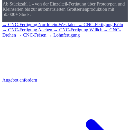
Ab Stückzahl 1 - von der Einzelteil-Fertigung über Prototypen und
Kleinserien bis zur automatisierten Großserienproduktion mit
50.000+ Stück.
→ CNC-Fertigung Nordrhein-Westfalen
→ CNC-Fertigung Köln
→ CNC-Fertigung Aachen
→ CNC-Fertigung Willich
→ CNC-
Drehen
→ CNC-Fräsen
→ Lohnfertigung
CNC-Teile für
Bochum?
Senden Sie uns Ihre Zeichnung - Sie erhalten schnell ein detailliertes
Angebot mit Stückpreis und Lieferzeit. Direkt aus Sierksdorf,
geliefert nach Bochum.
Angebot anfordern