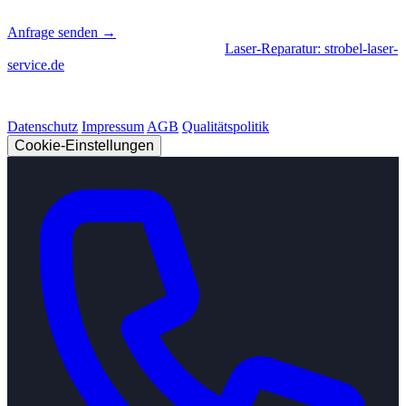
📍
Sierksdorf, Schleswig-Holstein
Anfrage senden →
Geschäftsbereiche
|
CNC-Fertigung
•
Laser-Reparatur: strobel-laser-
service.de
© 2026 Strobel Industry. Alle Rechte vorbehalten.
Datenschutz
Impressum
AGB
Qualitätspolitik
Cookie-Einstellungen