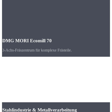
DMG MORI Ecomill 70
3-Achs-Fräszentrum für komplexe Frästeile.
Branchen
CNC-Teile für
Bochum & Nordrhein-Westfalen
Bochum und das Ruhrgebiet sind das industrielle Herz Nordrhein-
Westfalens. Stahl, Maschinenbau und Automobilzulieferung prägen
die Region.
Stahlindustrie & Metallverarbeitung