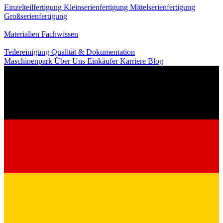
Einzelteilfertigung
Kleinserienfertigung
Mittelserienfertigung
Großserienfertigung
Wissen
Materialien
Fachwissen
Service
Teilereinigung
Qualität & Dokumentation
Maschinenpark
Über Uns
Einkäufer
Karriere
Blog