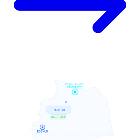
STROBEL INDUSTRY
SIERKSDORF
~470 km
A1 / A40
BOCHUM