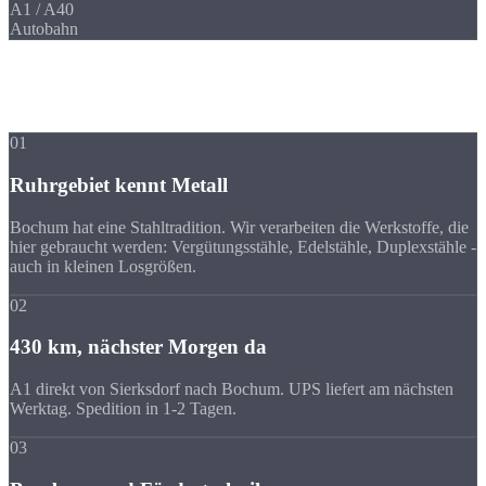
A1 / A40
Autobahn
Ihre Vorteile
Warum Strobel
trotz Entfernung?
01
Ruhrgebiet kennt Metall
Bochum hat eine Stahltradition. Wir verarbeiten die Werkstoffe, die
hier gebraucht werden: Vergütungsstähle, Edelstähle, Duplexstähle -
auch in kleinen Losgrößen.
02
430 km, nächster Morgen da
A1 direkt von Sierksdorf nach Bochum. UPS liefert am nächsten
Werktag. Spedition in 1-2 Tagen.
03