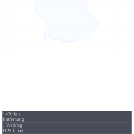
Sierksdorf → Bochum
470 km -
kein Problem
Unser Standort in Sierksdorf (Schleswig-Holstein) liegt 470 km von
Bochum entfernt - über A1 / A40 gut erreichbar. Trotzdem beliefern
wir regelmäßig Unternehmen in Bochum und Nordrhein-Westfalen.
Die Versandkosten sind überschaubar und fallen im Verhältnis zum
Auftragswert kaum ins Gewicht.
~470 km
Entfernung
1 Werktag
UPS Paket