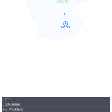
A7 / A9
BAYERN
Sierksdorf → Bayern
700 km -
kein Problem
Unser Standort in Sierksdorf (Schleswig-Holstein) liegt 700 km von
Bayern entfernt - über A7 / A9 gut erreichbar. Trotzdem beliefern
wir regelmäßig Unternehmen in ganz Bayern. Die Versandkosten
sind überschaubar und fallen im Verhältnis zum Auftragswert kaum
ins Gewicht.
~700 km
Entfernung
1-2 Werktage