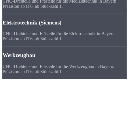
CNC-Drehteile und Frästeile für die Medizintechnik in Bayern.
Präzision ab IT6, ab Stückzahl 1.
Elektrotechnik (Siemens)
CNC-Drehteile und Frästeile für die Elektrotechnik in Bayern.
Präzision ab IT6, ab Stückzahl 1.
Werkzeugbau
CNC-Drehteile und Frästeile für die Werkzeugbau in Bayern.
Präzision ab IT6, ab Stückzahl 1.
Deutschlandweit
zufriedene Kunden
Wir beliefern Unternehmen in ganz Deutschland - von Flensburg bis
München. Viele Kunden bevorzugen uns vor ihrem lokalen
Zulieferer, weil
Qualität, Lieferzeit, Kosten und die persönliche
Zusammenarbeit
stimmen.
★★★★★