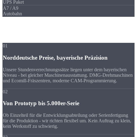
UPS Paket
A7 / A9
Autobahn
Ihre Vorteile
Warum Strobel
trotz Entfernung?
01
Norddeutsche Preise, bayerische Präzision
Unsere Stundenverrechnungssätze liegen unter dem bayerischen
Niveau - bei gleicher Maschinenausstattung. DMG-Drehmaschinen
und Ecomill-Fräszentren, moderne CAM-Programmierung.
02
Von Prototyp bis 5.000er-Serie
Ob Einzelteil für die Entwicklungsabteilung oder Serienfertigung
für die Produktion - wir richten flexibel um. Kein Auftrag zu klein,
kein Werkstoff zu schwierig.