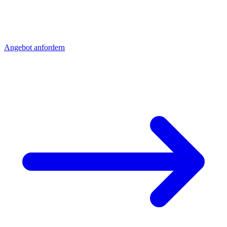
Senden Sie uns Ihre Zeichnung - Sie erhalten schnell ein detailliertes
Angebot mit Stückpreis und Lieferzeit. Direkt aus Sierksdorf,
geliefert nach Bayern.
Angebot anfordern