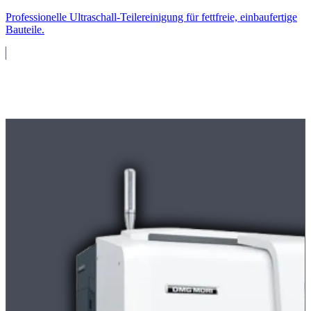
Professionelle Ultraschall-Teilereinigung für fettfreie, einbaufertige
Bauteile.
Maschinenpark
Moderne
CNC-Maschinen