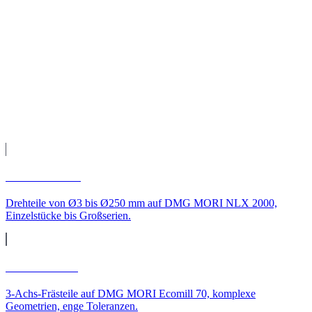
Teile geliefert nach Bayern
Fertigung auf unseren CNC-Maschinen, Qualitätsprüfung und
Versand direkt zu Ihnen nach Bayern.
Leistungen
CNC-Leistungen für
Bayern
CNC-Drehen
Drehteile von Ø3 bis Ø250 mm auf DMG MORI NLX 2000,
Einzelstücke bis Großserien.
CNC-Fräsen
3-Achs-Frästeile auf DMG MORI Ecomill 70, komplexe
Geometrien, enge Toleranzen.