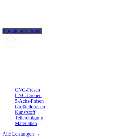
Kontakt aufnehmen
Ihr Partner für
präzise CNC-Lohnfertigung
, Fräsen, Drehen &
Langdrehen aus Sierksdorf.
ISO-konform
•
Made in Germany
Leistungen
CNC-Fräsen
CNC-Drehen
5-Achs-Fräsen
Großteilefräsen
Kunststoff
Teilereinigung
Materialien
Alle Leistungen →