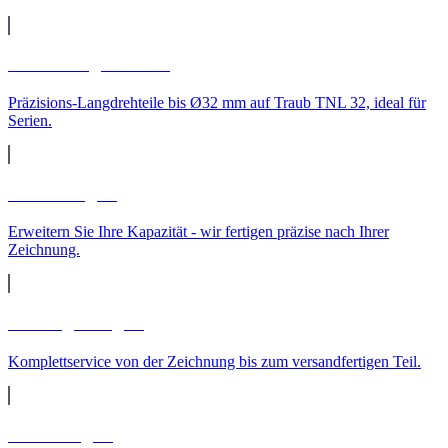
CNC-Langdrehteile
Präzisions-Langdrehteile bis Ø32 mm auf Traub TNL 32, ideal für
Serien.
Lohnfertigung
Erweitern Sie Ihre Kapazität - wir fertigen präzise nach Ihrer
Zeichnung.
Auftragsfertigung
Komplettservice von der Zeichnung bis zum versandfertigen Teil.
Teilereinigung