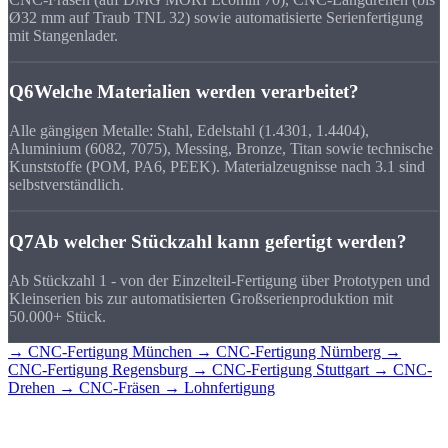
Ø32 mm auf Traub TNL 32) sowie automatisierte Serienfertigung
mit Stangenlader.
Q6
Welche Materialien werden verarbeitet?
Alle gängigen Metalle: Stahl, Edelstahl (1.4301, 1.4404),
Aluminium (6082, 7075), Messing, Bronze, Titan sowie technische
Kunststoffe (POM, PA6, PEEK). Materialzeugnisse nach 3.1 sind
selbstverständlich.
Q7
Ab welcher Stückzahl kann gefertigt werden?
Ab Stückzahl 1 - von der Einzelteil-Fertigung über Prototypen und
Kleinserien bis zur automatisierten Großserienproduktion mit
50.000+ Stück.
→ CNC-Fertigung München
→ CNC-Fertigung Nürnberg
→
CNC-Fertigung Regensburg
→ CNC-Fertigung Stuttgart
→ CNC-
Drehen
→ CNC-Fräsen
→ Lohnfertigung
CNC-Teile für
Bayern?