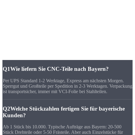
„Wir brauchten 200 Buchsen aus 1.4404 mit Passmaß H7 - in
Bayern hat niemand vor 4 Wochen liefern können. Strobel hat in 10
Tagen geliefert, alles im Toleranzfeld.“
FAQ
Häufige Fragen zu
CNC-Fertigung Bayern
Q1
Wie liefern Sie CNC-Teile nach Bayern?
Per UPS Standard 1-2 Werktage, Express am nächsten Morgen.
Sperrgut und Großteile per Spedition in 2-3 Werktagen. Verpackung
ist transportsicher, immer mit VCI-Folie bei Stahlteilen.
Q2
Welche Stückzahlen fertigen Sie für bayerische
Kunden?
Ab 1 Stück bis 10.000. Typische Aufträge aus Bayern: 20-500
Stück Drehteile oder 5-50 Frästeile. Aber auch Einzelstücke für