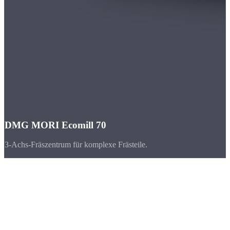
DMG MORI Ecomill 70
3-Achs-Fräszentrum für komplexe Frästeile.
Branchen
CNC-Teile für
Bayern
Bayern ist der umsatzstärkste Industriestandort Deutschlands. Die
Automobilindustrie, der Maschinenbau und die Luft- und Raumfahrt