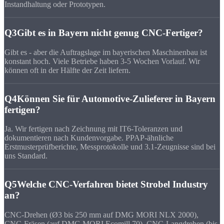
Instandhaltung oder Prototypen.
Q3
Gibt es in Bayern nicht genug CNC-Fertiger?
Gibt es - aber die Auftragslage im bayerischen Maschinenbau ist
konstant hoch. Viele Betriebe haben 3-5 Wochen Vorlauf. Wir
können oft in der Hälfte der Zeit liefern.
Q4
Können Sie für Automotive-Zulieferer in Bayern
fertigen?
Ja. Wir fertigen nach Zeichnung mit IT6-Toleranzen und
dokumentieren nach Kundenvorgabe. PPAP-ähnliche
Erstmusterprüfberichte, Messprotokolle und 3.1-Zeugnisse sind bei
uns Standard.
Q5
Welche CNC-Verfahren bietet Strobel Industry
an?
CNC-Drehen (Ø3 bis 250 mm auf DMG MORI NLX 2000),
CNC-Fräsen (auf DMG MORI Ecomill 70), CNC-Langdrehen (bis