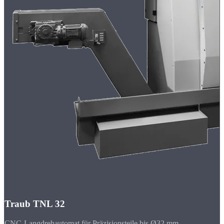
Traub TNL 32
CNC-Langdrehautomat für Präzisionsteile bis Ø32 mm.