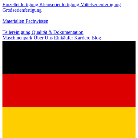
Einzelteilfertigung
Kleinserienfertigung
Mittelserienfertigung
Großserienfertigung
Wissen
Materialien
Fachwissen
Service
Teilereinigung
Qualität & Dokumentation
Maschinenpark
Über Uns
Einkäufer
Karriere
Blog