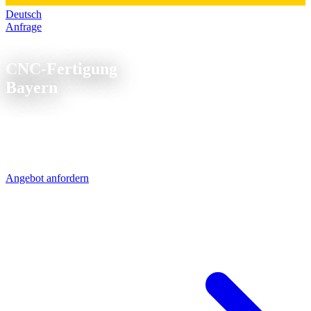
Deutsch
Anfrage
CNC Fertigung Bayern
CNC-Fertigung
Bayern
Bayern hat mehr Maschinenbau-Unternehmen als jedes andere
Bundesland. Von München über Nürnberg bis Regensburg - wir
beliefern sie per UPS in 1-2 Tagen. Die A7 ist unsere direkte
Verbindung.
Angebot anfordern