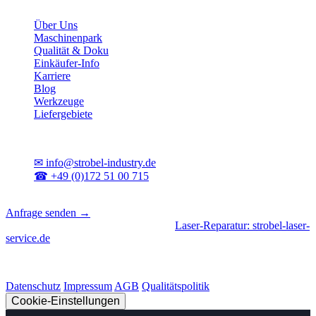
Unternehmen
Über Uns
Maschinenpark
Qualität & Doku
Einkäufer-Info
Karriere
Blog
Werkzeuge
Liefergebiete
Kontakt
✉
info@strobel-industry.de
☎
+49 (0)172 51 00 715
📍
Sierksdorf, Schleswig-Holstein
Anfrage senden →
Geschäftsbereiche
|
CNC-Fertigung
•
Laser-Reparatur: strobel-laser-
service.de
© 2026 Strobel Industry. Alle Rechte vorbehalten.
Datenschutz
Impressum
AGB
Qualitätspolitik
Cookie-Einstellungen