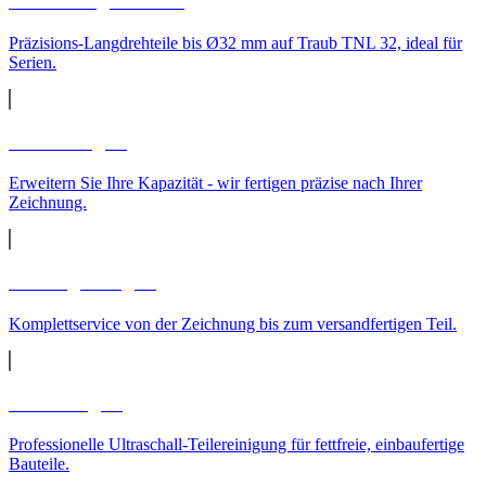
CNC-Langdrehteile
Präzisions-Langdrehteile bis Ø32 mm auf Traub TNL 32, ideal für
Serien.
Lohnfertigung
Erweitern Sie Ihre Kapazität - wir fertigen präzise nach Ihrer
Zeichnung.
Auftragsfertigung
Komplettservice von der Zeichnung bis zum versandfertigen Teil.
Teilereinigung
Professionelle Ultraschall-Teilereinigung für fettfreie, einbaufertige
Bauteile.