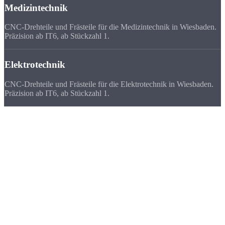
Medizintechnik
CNC-Drehteile und Frästeile für die Medizintechnik in Wiesbaden.
Präzision ab IT6, ab Stückzahl 1.
Elektrotechnik
CNC-Drehteile und Frästeile für die Elektrotechnik in Wiesbaden.
Präzision ab IT6, ab Stückzahl 1.
Deutschlandweit
zufriedene Kunden
Wir beliefern Unternehmen in ganz Deutschland - von Flensburg bis
München. Viele Kunden bevorzugen uns vor ihrem lokalen
Zulieferer, weil
Qualität, Lieferzeit, Kosten und die persönliche
Zusammenarbeit
stimmen.
★★★★★
„Für unsere Pharma-Anlage brauchten wir 40 Edelstahl-Fittings mit
Ra 0,8. Strobel hat schneller geliefert als jeder Anbieter im Rhein-
Main-Gebiet.“