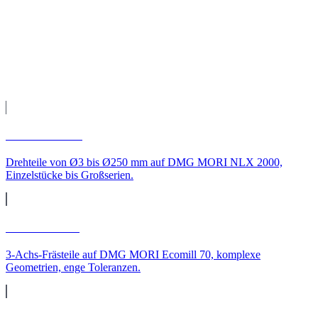
Fertigung auf unseren CNC-Maschinen, Qualitätsprüfung und
Versand direkt zu Ihnen nach Wiesbaden.
Leistungen
CNC-Leistungen für
Wiesbaden
CNC-Drehen
Drehteile von Ø3 bis Ø250 mm auf DMG MORI NLX 2000,
Einzelstücke bis Großserien.
CNC-Fräsen
3-Achs-Frästeile auf DMG MORI Ecomill 70, komplexe
Geometrien, enge Toleranzen.