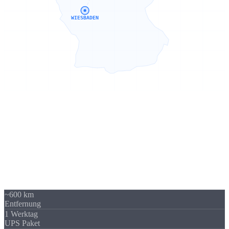
WIESBADEN
Sierksdorf → Wiesbaden
600 km -
kein Problem
Unser Standort in Sierksdorf (Schleswig-Holstein) liegt 600 km von
Wiesbaden entfernt - über A3 / A66 gut erreichbar. Trotzdem
beliefern wir regelmäßig Unternehmen in Wiesbaden und Hessen.
Die Versandkosten sind überschaubar und fallen im Verhältnis zum
Auftragswert kaum ins Gewicht.
~600 km
Entfernung
1 Werktag
UPS Paket