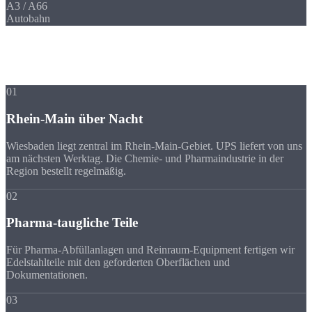
A3 / A66
Autobahn
Ihre Vorteile
Warum Strobel
trotz Entfernung?
01
Rhein-Main über Nacht
Wiesbaden liegt zentral im Rhein-Main-Gebiet. UPS liefert von uns
am nächsten Werktag. Die Chemie- und Pharmaindustrie in der
Region bestellt regelmäßig.
02
Pharma-taugliche Teile
Für Pharma-Abfüllanlagen und Reinraum-Equipment fertigen wir
Edelstahlteile mit den geforderten Oberflächen und
Dokumentationen.
03