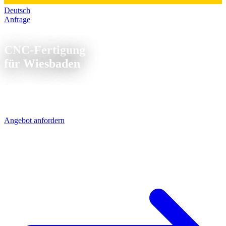
Deutsch
Anfrage
CNC Fertigung Wiesbaden
CNC-Fertigung
für Wiesbaden
Wiesbaden und das Rhein-Main-Gebiet: kurze Wege zur Chemie,
Pharma und Maschinenbau. Unsere CNC-Teile kommen per UPS in
1 Werktag - direkt über die A5/A7.
Angebot anfordern