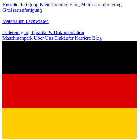
Einzelteilfertigung
Kleinserienfertigung
Mittelserienfertigung
Großserienfertigung
Wissen
Materialien
Fachwissen
Service
Teilereinigung
Qualität & Dokumentation
Maschinenpark
Über Uns
Einkäufer
Karriere
Blog