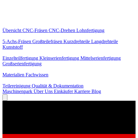
Kernleistungen
Übersicht
CNC-Fräsen
CNC-Drehen
Lohnfertigung
Spezialisierungen
5-Achs-Fräsen
Großteilefräsen
Kurzdrehteile
Langdrehteile
Kunststoff
Fertigung
Einzelteilfertigung
Kleinserienfertigung
Mittelserienfertigung
Großserienfertigung
Wissen
Materialien
Fachwissen
Service
Teilereinigung
Qualität & Dokumentation
Maschinenpark
Über Uns
Einkäufer
Karriere
Blog