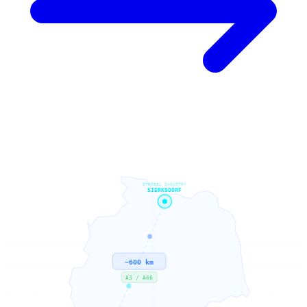
STROBEL INDUSTRY
SIERKSDORF
~600 km
A3 / A66