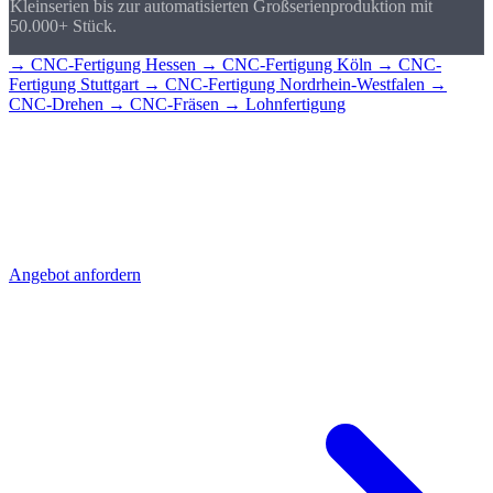
Kleinserien bis zur automatisierten Großserienproduktion mit
50.000+ Stück.
→ CNC-Fertigung Hessen
→ CNC-Fertigung Köln
→ CNC-
Fertigung Stuttgart
→ CNC-Fertigung Nordrhein-Westfalen
→
CNC-Drehen
→ CNC-Fräsen
→ Lohnfertigung
CNC-Teile für
Wiesbaden?
Senden Sie uns Ihre Zeichnung - Sie erhalten schnell ein detailliertes
Angebot mit Stückpreis und Lieferzeit. Direkt aus Sierksdorf,
geliefert nach Wiesbaden.
Angebot anfordern