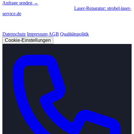
Anfrage senden →
Geschäftsbereiche
|
CNC-Fertigung
•
Laser-Reparatur: strobel-laser-
service.de
© 2026 Strobel Industry. Alle Rechte vorbehalten.
Datenschutz
Impressum
AGB
Qualitätspolitik
Cookie-Einstellungen