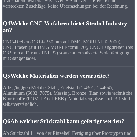
Transparent: Material + Rüstzeit + Stückzeit = Preis. Keine
versteckten Zuschläge, keine Überraschungen bei der Rechnung.
Q4
Welche CNC-Verfahren bietet Strobel Industry
an?
CNC-Drehen (Ø3 bis 250 mm auf DMG MORI NLX 2000),
CNC-Fräsen (auf DMG MORI Ecomill 70), CNC-Langdrehen (bis
Ø32 mm auf Traub TNL 32) sowie automatisierte Serienfertigung
mit Stangenlader.
Q5
Welche Materialien werden verarbeitet?
Alle gängigen Metalle: Stahl, Edelstahl (1.4301, 1.4404),
Aluminium (6082, 7075), Messing, Bronze, Titan sowie technische
Kunststoffe (POM, PA6, PEEK). Materialzeugnisse nach 3.1 sind
selbstverständlich.
Q6
Ab welcher Stückzahl kann gefertigt werden?
Ab Stückzahl 1 - von der Einzelteil-Fertigung über Prototypen und