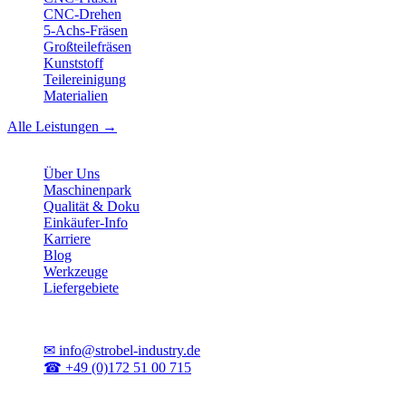
CNC-Drehen
5-Achs-Fräsen
Großteilefräsen
Kunststoff
Teilereinigung
Materialien
Alle Leistungen →
Unternehmen
Über Uns
Maschinenpark
Qualität & Doku
Einkäufer-Info
Karriere
Blog
Werkzeuge
Liefergebiete
Kontakt
✉
info@strobel-industry.de
☎
+49 (0)172 51 00 715
📍
Sierksdorf, Schleswig-Holstein