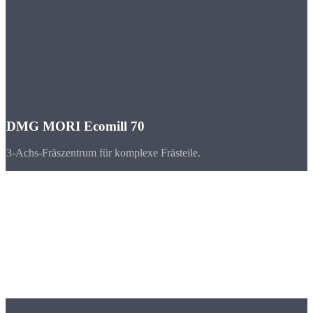
DMG MORI Ecomill 70
3-Achs-Fräszentrum für komplexe Frästeile.
Branchen
CNC-Teile für
Wiesbaden & Hessen
Wiesbaden und das Rhein-Main-Gebiet bilden einen der stärksten
Wirtschaftsräume Deutschlands mit Maschinenbau, Chemie und
Automobilindustrie.