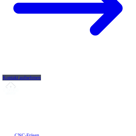
Kontakt aufnehmen
Ihr Partner für
präzise CNC-Lohnfertigung
, Fräsen, Drehen &
Langdrehen aus Sierksdorf.
ISO-konform
•
Made in Germany
Leistungen
CNC-Fräsen