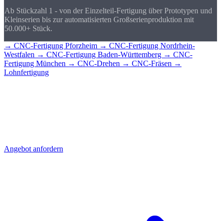
Ab Stückzahl 1 - von der Einzelteil-Fertigung über Prototypen und
Kleinserien bis zur automatisierten Großserienproduktion mit
50.000+ Stück.
→ CNC-Fertigung Pforzheim
→ CNC-Fertigung Nordrhein-
Westfalen
→ CNC-Fertigung Baden-Württemberg
→ CNC-
Fertigung München
→ CNC-Drehen
→ CNC-Fräsen
→
Lohnfertigung
CNC-Teile für
Stuttgart?
Senden Sie uns Ihre Zeichnung - Sie erhalten schnell ein detailliertes
Angebot mit Stückpreis und Lieferzeit. Direkt aus Sierksdorf,
geliefert nach Stuttgart.
Angebot anfordern