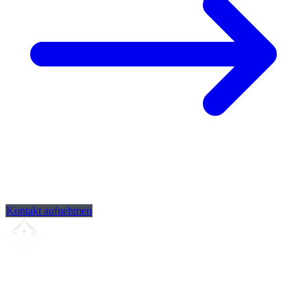
Kontakt aufnehmen
Ihr Partner für
präzise CNC-Lohnfertigung
, Fräsen, Drehen &
Langdrehen aus Sierksdorf.
ISO-konform
•
Made in Germany