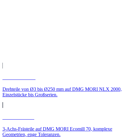
Teile geliefert nach Stuttgart
Fertigung auf unseren CNC-Maschinen, Qualitätsprüfung und
Versand direkt zu Ihnen nach Stuttgart.
Leistungen
CNC-Leistungen für
Stuttgart
CNC-Drehen
Drehteile von Ø3 bis Ø250 mm auf DMG MORI NLX 2000,
Einzelstücke bis Großserien.
CNC-Fräsen
3-Achs-Frästeile auf DMG MORI Ecomill 70, komplexe
Geometrien, enge Toleranzen.