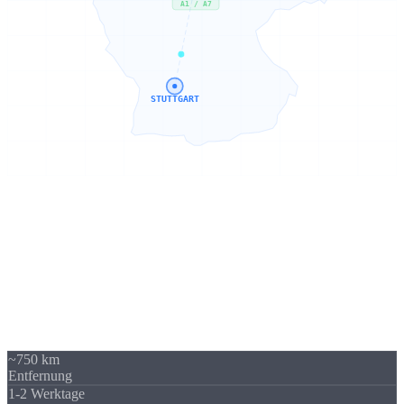
A1 / A7
STUTTGART
Sierksdorf → Stuttgart
750 km -
kein Problem
Unser Standort in Sierksdorf (Schleswig-Holstein) liegt 750 km von
Stuttgart entfernt - über A1 / A7 gut erreichbar. Trotzdem beliefern
wir regelmäßig Unternehmen in Stuttgart und Baden-Württemberg.
Die Versandkosten sind überschaubar und fallen im Verhältnis zum
Auftragswert kaum ins Gewicht.
~750 km
Entfernung
1-2 Werktage