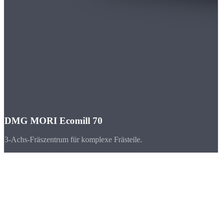
DMG MORI Ecomill 70
3-Achs-Fräszentrum für komplexe Frästeile.
Branchen
CNC-Teile für
Stuttgart & Baden-Württemberg
Stuttgart und die Region Baden-Württemberg gehören zu den
stärksten Industriestandorten Europas. Die Automobilindustrie, der