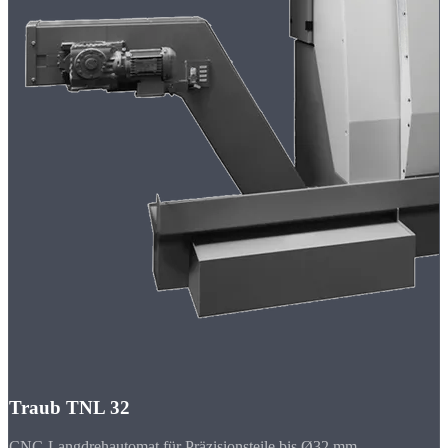
Traub TNL 32
CNC-Langdrehautomat für Präzisionsteile bis Ø32 mm.