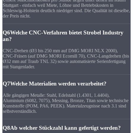
Stuttgart - einfach weil Miete, Löhne und Betriebskosten in
Schleswig-Holstein deutlich niedriger sind. Die Qualität ist dieselbe,
der Preis nicht.
Q6
Welche CNC-Verfahren bietet Strobel Industry
an?
CNC-Drehen (Ø3 bis 250 mm auf DMG MORI NLX 2000),
CNC-Fräsen (auf DMG MORI Ecomill 70), CNC-Langdrehen (bis
Ø32 mm auf Traub TNL 32) sowie automatisierte Serienfertigung
mit Stangenlader.
Q7
Welche Materialien werden verarbeitet?
Alle gängigen Metalle: Stahl, Edelstahl (1.4301, 1.4404),
Aluminium (6082, 7075), Messing, Bronze, Titan sowie technische
Kunststoffe (POM, PA6, PEEK). Materialzeugnisse nach 3.1 sind
selbstverständlich.
Q8
Ab welcher Stückzahl kann gefertigt werden?