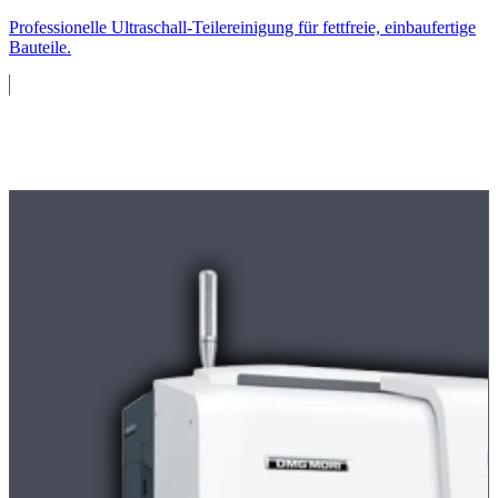
Professionelle Ultraschall-Teilereinigung für fettfreie, einbaufertige
Bauteile.
Maschinenpark
Moderne
CNC-Maschinen