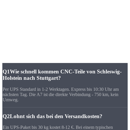
★★★★★
„Wir haben lange lokal in Stuttgart gesucht. Bei Strobel stimmt das
Verhältnis aus Preis, Qualität und Geschwindigkeit - und die 750 km
merkt man nicht.“
FAQ
Häufige Fragen zu
CNC-Fertigung Stuttgart
Q1
Wie schnell kommen CNC-Teile von Schleswig-
Holstein nach Stuttgart?
Per UPS Standard in 1-2 Werktagen. Express bis 10:30 Uhr am
nächsten Tag. Die A7 ist die direkte Verbindung - 750 km, kein
Umweg.
Q2
Lohnt sich das bei den Versandkosten?
Ein UPS-Paket bis 30 kg kostet 8-12 €. Bei einem typischen