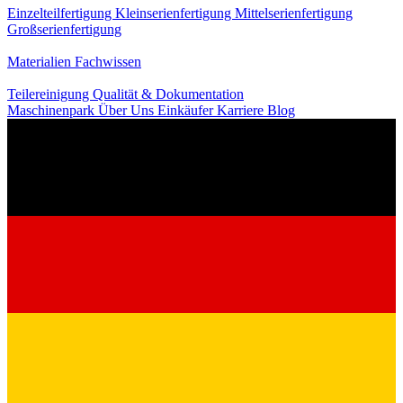
Einzelteilfertigung
Kleinserienfertigung
Mittelserienfertigung
Großserienfertigung
Wissen
Materialien
Fachwissen
Service
Teilereinigung
Qualität & Dokumentation
Maschinenpark
Über Uns
Einkäufer
Karriere
Blog