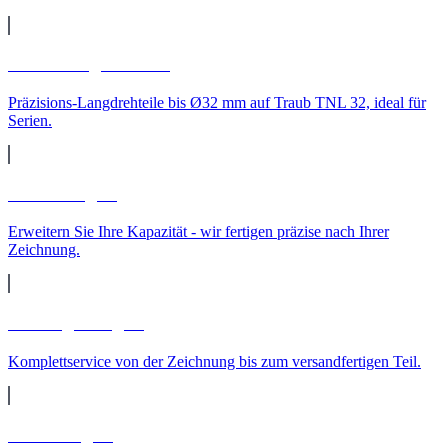
CNC-Langdrehteile
Präzisions-Langdrehteile bis Ø32 mm auf Traub TNL 32, ideal für
Serien.
Lohnfertigung
Erweitern Sie Ihre Kapazität - wir fertigen präzise nach Ihrer
Zeichnung.
Auftragsfertigung
Komplettservice von der Zeichnung bis zum versandfertigen Teil.
Teilereinigung