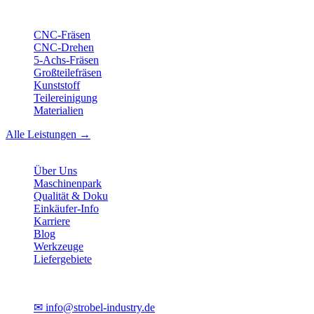
Leistungen
CNC-Fräsen
CNC-Drehen
5-Achs-Fräsen
Großteilefräsen
Kunststoff
Teilereinigung
Materialien
Alle Leistungen →
Unternehmen
Über Uns
Maschinenpark
Qualität & Doku
Einkäufer-Info
Karriere
Blog
Werkzeuge
Liefergebiete
Kontakt
✉
info@strobel-industry.de