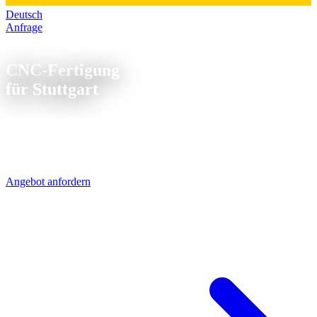
Deutsch
Anfrage
CNC Fertigung Stuttgart
CNC-Fertigung
für Stuttgart
Die Schwaben rechnen genau - wir auch. Unsere CNC-Teile für
Stuttgart und Umgebung kommen per UPS in 1-2 Werktagen an.
Die Versandkosten liegen bei 6-12 € pro Paket. Das merken Sie im
Angebot kaum.
Angebot anfordern