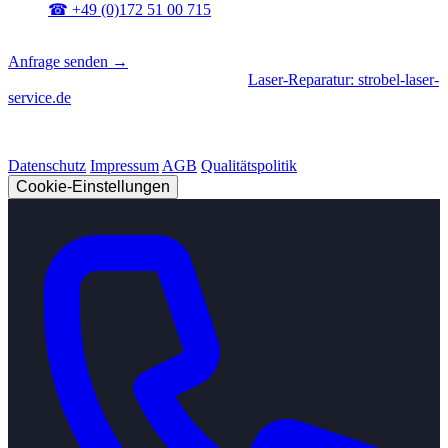
☎
+49 (0)172 51 00 715
📍
Sierksdorf, Schleswig-Holstein
Anfrage senden →
Geschäftsbereiche
|
CNC-Fertigung
•
Laser-Reparatur: strobel-laser-
service.de
© 2026 Strobel Industry. Alle Rechte vorbehalten.
Datenschutz
Impressum
AGB
Qualitätspolitik
Cookie-Einstellungen