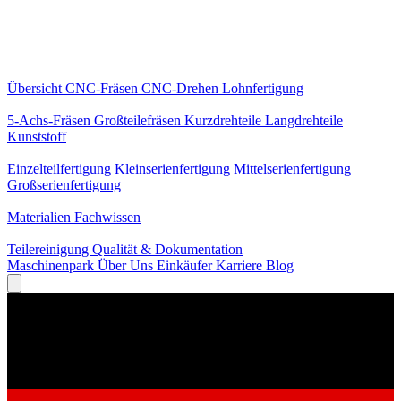
Kernleistungen
Übersicht
CNC-Fräsen
CNC-Drehen
Lohnfertigung
Spezialisierungen
5-Achs-Fräsen
Großteilefräsen
Kurzdrehteile
Langdrehteile
Kunststoff
Fertigung
Einzelteilfertigung
Kleinserienfertigung
Mittelserienfertigung
Großserienfertigung
Wissen
Materialien
Fachwissen
Service
Teilereinigung
Qualität & Dokumentation
Maschinenpark
Über Uns
Einkäufer
Karriere
Blog