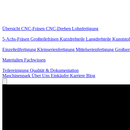
Kernleistungen
Übersicht
CNC-Fräsen
CNC-Drehen
Lohnfertigung
Spezialisierungen
5-Achs-Fräsen
Großteilefräsen
Kurzdrehteile
Langdrehteile
Kunststof
Fertigung
Einzelteilfertigung
Kleinserienfertigung
Mittelserienfertigung
Großser
Wissen
Materialien
Fachwissen
Service
Teilereinigung
Qualität & Dokumentation
Maschinenpark
Über Uns
Einkäufer
Karriere
Blog