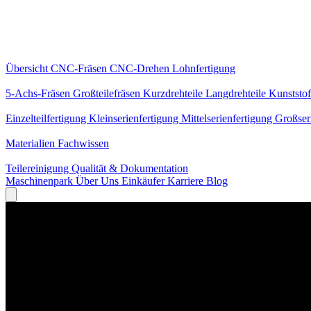
Kernleistungen
Übersicht
CNC-Fräsen
CNC-Drehen
Lohnfertigung
Spezialisierungen
5-Achs-Fräsen
Großteilefräsen
Kurzdrehteile
Langdrehteile
Kunststof
Fertigung
Einzelteilfertigung
Kleinserienfertigung
Mittelserienfertigung
Großser
Wissen
Materialien
Fachwissen
Service
Teilereinigung
Qualität & Dokumentation
Maschinenpark
Über Uns
Einkäufer
Karriere
Blog