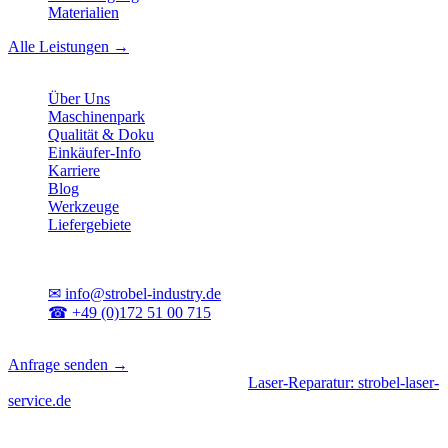
Materialien
Alle Leistungen →
Unternehmen
Über Uns
Maschinenpark
Qualität & Doku
Einkäufer-Info
Karriere
Blog
Werkzeuge
Liefergebiete
Kontakt
✉
info@strobel-industry.de
☎
+49 (0)172 51 00 715
📍
Sierksdorf, Schleswig-Holstein
Anfrage senden →
Geschäftsbereiche
|
CNC-Fertigung
•
Laser-Reparatur: strobel-laser-
service.de
© 2026 Strobel Industry. Alle Rechte vorbehalten.