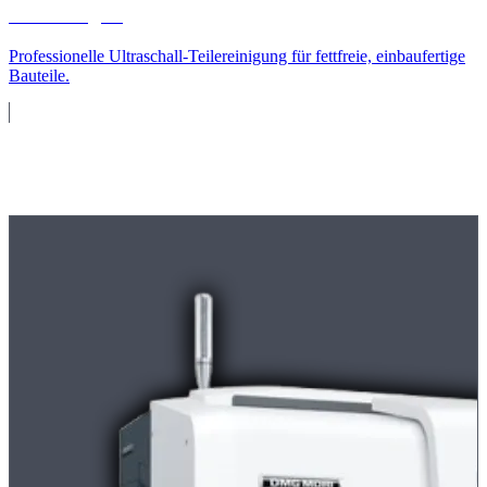
Teilereinigung
Professionelle Ultraschall-Teilereinigung für fettfreie, einbaufertige
Bauteile.
Maschinenpark
Moderne
CNC-Maschinen