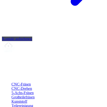
Kontakt aufnehmen
Ihr Partner für
präzise CNC-Lohnfertigung
, Fräsen, Drehen &
Langdrehen aus Sierksdorf.
ISO-konform
•
Made in Germany
Leistungen
CNC-Fräsen
CNC-Drehen
5-Achs-Fräsen
Großteilefräsen
Kunststoff
Teilereinigung