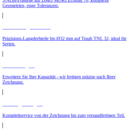
3-Achs-Frästeile auf DMG MORI Ecomill 70, komplexe
Geometrien, enge Toleranzen.
CNC-Langdrehteile
Präzisions-Langdrehteile bis Ø32 mm auf Traub TNL 32, ideal für
Serien.
Lohnfertigung
Erweitern Sie Ihre Kapazität - wir fertigen präzise nach Ihrer
Zeichnung.
Auftragsfertigung
Komplettservice von der Zeichnung bis zum versandfertigen Teil.