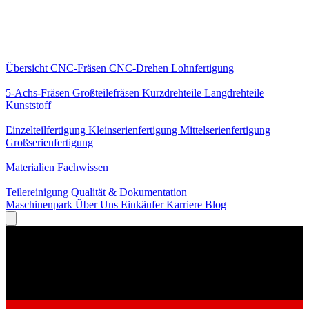
Kernleistungen
Übersicht
CNC-Fräsen
CNC-Drehen
Lohnfertigung
Spezialisierungen
5-Achs-Fräsen
Großteilefräsen
Kurzdrehteile
Langdrehteile
Kunststoff
Fertigung
Einzelteilfertigung
Kleinserienfertigung
Mittelserienfertigung
Großserienfertigung
Wissen
Materialien
Fachwissen
Service
Teilereinigung
Qualität & Dokumentation
Maschinenpark
Über Uns
Einkäufer
Karriere
Blog