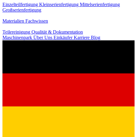
Einzelteilfertigung
Kleinserienfertigung
Mittelserienfertigung
Großserienfertigung
Wissen
Materialien
Fachwissen
Service
Teilereinigung
Qualität & Dokumentation
Maschinenpark
Über Uns
Einkäufer
Karriere
Blog