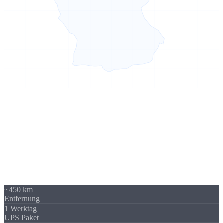
Sierksdorf → Nordrhein-Westfalen
450 km -
kein Problem
Unser Standort in Sierksdorf (Schleswig-Holstein) liegt 450 km von
Nordrhein-Westfalen entfernt - über A1 / A2 gut erreichbar.
Trotzdem beliefern wir regelmäßig Unternehmen in ganz Nordrhein-
Westfalen. Die Versandkosten sind überschaubar und fallen im
Verhältnis zum Auftragswert kaum ins Gewicht.
~450 km
Entfernung
1 Werktag
UPS Paket