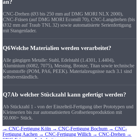
an?
CNC-Drehen (Ø3 bis 250 mm auf DMG MORI NLX 2000),
CNC-Fräsen (auf DMG MORI Ecomill 70), CNC-Langdrehen (bis
Ø32 mm auf Traub TNL 32) sowie automatisierte Serienfertigung
mit Stangenlader.
Q6
Welche Materialien werden verarbeitet?
Alle gängigen Metalle: Stahl, Edelstahl (1.4301, 1.4404),
Aluminium (6082, 7075), Messing, Bronze, Titan sowie technische
Kunststoffe (POM, PA6, PEEK). Materialzeugnisse nach 3.1 sind
selbstverständlich.
Q7
Ab welcher Stückzahl kann gefertigt werden?
Ab Stückzahl 1 - von der Einzelteil-Fertigung über Prototypen und
Kleinserien bis zur automatisierten Großserienproduktion mit
50.000+ Stück.
→ CNC-Fertigung Köln
→ CNC-Fertigung Bochum
→ CNC-
Fertigung Aachen
→ CNC-Fertigung Willich
→ CNC-Drehen
→