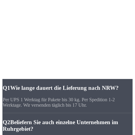
München. Viele Kunden bevorzugen uns vor ihrem lokalen
Zulieferer, weil
Qualität, Lieferzeit, Kosten und die persönliche
Zusammenarbeit
stimmen.
★★★★★
„In Dortmund wollte keiner unter 3 Wochen Lieferzeit anfangen.
Strobel hat in 8 Tagen geliefert, Qualität war einwandfrei.“
FAQ
Häufige Fragen zu
CNC-Fertigung Nordrhein-Westfalen
Q1
Wie lange dauert die Lieferung nach NRW?
Per UPS 1 Werktag für Pakete bis 30 kg. Per Spedition 1-2
Werktage. Wir versenden täglich bis 17 Uhr.
Q2
Beliefern Sie auch einzelne Unternehmen im
Ruhrgebiet?