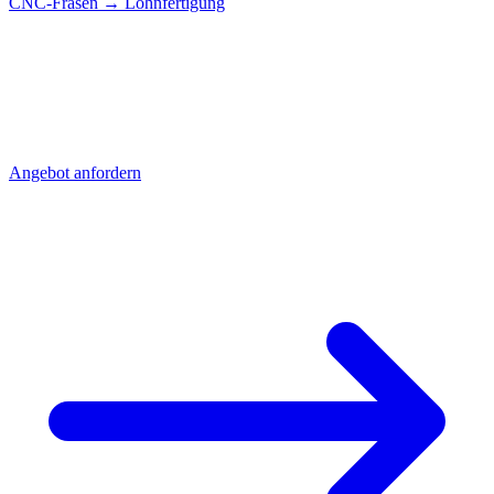
CNC-Fräsen
→ Lohnfertigung
CNC-Teile für
Nordrhein-Westfalen?
Senden Sie uns Ihre Zeichnung - Sie erhalten schnell ein detailliertes
Angebot mit Stückpreis und Lieferzeit. Direkt aus Sierksdorf,
geliefert nach Nordrhein-Westfalen.
Angebot anfordern