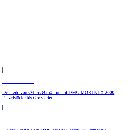
Teile geliefert nach Nordrhein-Westfalen
Fertigung auf unseren CNC-Maschinen, Qualitätsprüfung und
Versand direkt zu Ihnen nach Nordrhein-Westfalen.
Leistungen
CNC-Leistungen für
Nordrhein-
Westfalen
CNC-Drehen
Drehteile von Ø3 bis Ø250 mm auf DMG MORI NLX 2000,
Einzelstücke bis Großserien.
CNC-Fräsen