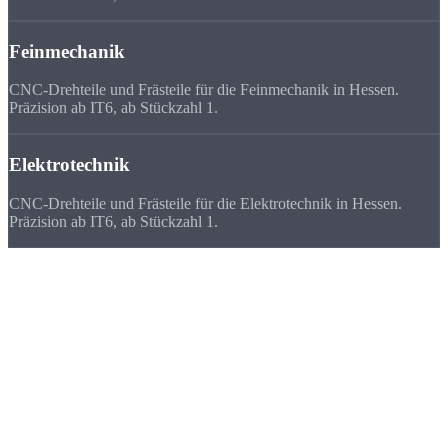
Feinmechanik
CNC-Drehteile und Frästeile für die Feinmechanik in Hessen.
Präzision ab IT6, ab Stückzahl 1.
Elektrotechnik
CNC-Drehteile und Frästeile für die Elektrotechnik in Hessen.
Präzision ab IT6, ab Stückzahl 1.
Deutschlandweit
zufriedene Kunden
Wir beliefern Unternehmen in ganz Deutschland - von Flensburg bis
München. Viele Kunden bevorzugen uns vor ihrem lokalen
Zulieferer, weil
Qualität, Lieferzeit, Kosten und die persönliche
Zusammenarbeit
stimmen.
★★★★★
„Drei Anbieter aus dem Rhein-Main-Gebiet konnten nicht