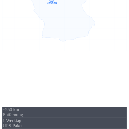
HESSEN
Sierksdorf → Hessen
550 km -
kein Problem
Unser Standort in Sierksdorf (Schleswig-Holstein) liegt 550 km von
Hessen entfernt - über A5 / A7 gut erreichbar. Trotzdem beliefern
wir regelmäßig Unternehmen in ganz Hessen. Die Versandkosten
sind überschaubar und fallen im Verhältnis zum Auftragswert kaum
ins Gewicht.
~550 km
Entfernung
1 Werktag
UPS Paket