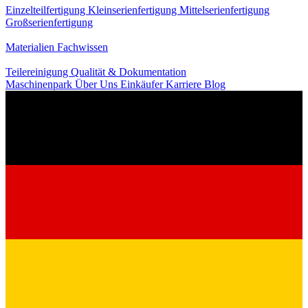
Einzelteilfertigung
Kleinserienfertigung
Mittelserienfertigung
Großserienfertigung
Wissen
Materialien
Fachwissen
Service
Teilereinigung
Qualität & Dokumentation
Maschinenpark
Über Uns
Einkäufer
Karriere
Blog