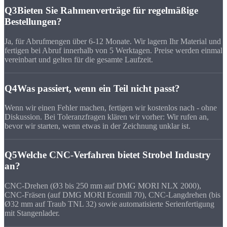
Q3
Bieten Sie Rahmenverträge für regelmäßige
Bestellungen?
Ja, für Abrufmengen über 6-12 Monate. Wir lagern Ihr Material und
fertigen bei Abruf innerhalb von 5 Werktagen. Preise werden einmal
vereinbart und gelten für die gesamte Laufzeit.
Q4
Was passiert, wenn ein Teil nicht passt?
Wenn wir einen Fehler machen, fertigen wir kostenlos nach - ohne
Diskussion. Bei Toleranzfragen klären wir vorher: Wir rufen an,
bevor wir starten, wenn etwas in der Zeichnung unklar ist.
Q5
Welche CNC-Verfahren bietet Strobel Industry
an?
CNC-Drehen (Ø3 bis 250 mm auf DMG MORI NLX 2000),
CNC-Fräsen (auf DMG MORI Ecomill 70), CNC-Langdrehen (bis
Ø32 mm auf Traub TNL 32) sowie automatisierte Serienfertigung
mit Stangenlader.