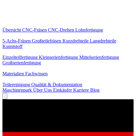
Kernleistungen
Übersicht
CNC-Fräsen
CNC-Drehen
Lohnfertigung
Spezialisierungen
5-Achs-Fräsen
Großteilefräsen
Kurzdrehteile
Langdrehteile
Kunststoff
Fertigung
Einzelteilfertigung
Kleinserienfertigung
Mittelserienfertigung
Großserienfertigung
Wissen
Materialien
Fachwissen
Service
Teilereinigung
Qualität & Dokumentation
Maschinenpark
Über Uns
Einkäufer
Karriere
Blog