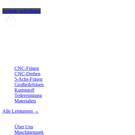
Kontakt aufnehmen
Ihr Partner für
präzise CNC-Lohnfertigung
, Fräsen, Drehen &
Langdrehen aus Sierksdorf.
ISO-konform
•
Made in Germany
Leistungen
CNC-Fräsen
CNC-Drehen
5-Achs-Fräsen
Großteilefräsen
Kunststoff
Teilereinigung
Materialien
Alle Leistungen →
Unternehmen
Über Uns
Maschinenpark