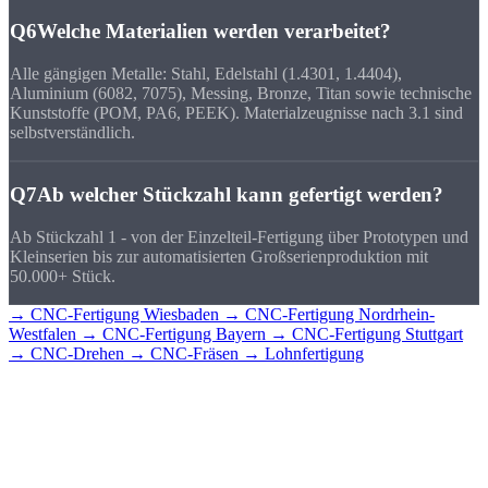
Q6
Welche Materialien werden verarbeitet?
Alle gängigen Metalle: Stahl, Edelstahl (1.4301, 1.4404),
Aluminium (6082, 7075), Messing, Bronze, Titan sowie technische
Kunststoffe (POM, PA6, PEEK). Materialzeugnisse nach 3.1 sind
selbstverständlich.
Q7
Ab welcher Stückzahl kann gefertigt werden?
Ab Stückzahl 1 - von der Einzelteil-Fertigung über Prototypen und
Kleinserien bis zur automatisierten Großserienproduktion mit
50.000+ Stück.
→ CNC-Fertigung Wiesbaden
→ CNC-Fertigung Nordrhein-
Westfalen
→ CNC-Fertigung Bayern
→ CNC-Fertigung Stuttgart
→ CNC-Drehen
→ CNC-Fräsen
→ Lohnfertigung
CNC-Teile für
Hessen?
Senden Sie uns Ihre Zeichnung - Sie erhalten schnell ein detailliertes
Angebot mit Stückpreis und Lieferzeit. Direkt aus Sierksdorf,
geliefert nach Hessen.