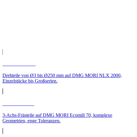
Fertigung auf unseren CNC-Maschinen, Qualitätsprüfung und
Versand direkt zu Ihnen nach Hessen.
Leistungen
CNC-Leistungen für
Hessen
CNC-Drehen
Drehteile von Ø3 bis Ø250 mm auf DMG MORI NLX 2000,
Einzelstücke bis Großserien.
CNC-Fräsen
3-Achs-Frästeile auf DMG MORI Ecomill 70, komplexe
Geometrien, enge Toleranzen.