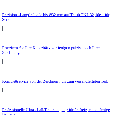
CNC-Langdrehteile
Präzisions-Langdrehteile bis Ø32 mm auf Traub TNL 32, ideal für
Serien.
Lohnfertigung
Erweitern Sie Ihre Kapazität - wir fertigen präzise nach Ihrer
Zeichnung.
Auftragsfertigung
Komplettservice von der Zeichnung bis zum versandfertigen Teil.
Teilereinigung
Professionelle Ultraschall-Teilereinigung für fettfreie, einbaufertige
Bauteile.