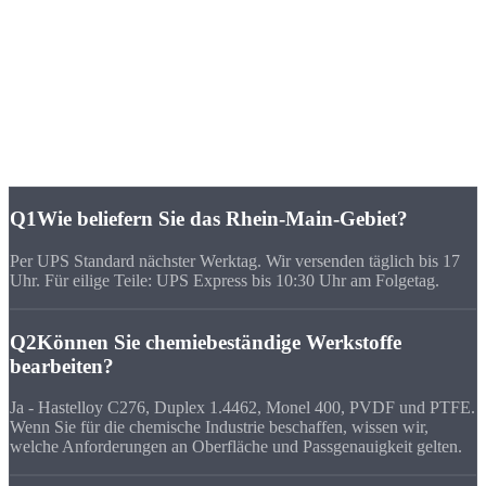
kurzfristig liefern. Strobel hat in 5 Arbeitstagen 30 Drehteile nach
Frankfurt geschickt - Toleranzen alle im Feld.“
FAQ
Häufige Fragen zu
CNC-Fertigung Hessen
Q1
Wie beliefern Sie das Rhein-Main-Gebiet?
Per UPS Standard nächster Werktag. Wir versenden täglich bis 17
Uhr. Für eilige Teile: UPS Express bis 10:30 Uhr am Folgetag.
Q2
Können Sie chemiebeständige Werkstoffe
bearbeiten?
Ja - Hastelloy C276, Duplex 1.4462, Monel 400, PVDF und PTFE.
Wenn Sie für die chemische Industrie beschaffen, wissen wir,
welche Anforderungen an Oberfläche und Passgenauigkeit gelten.