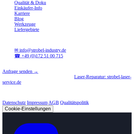
Qualität & Doku
Einkäufer-Info
Karriere
Blog
Werkzeuge
Liefergebiete
Kontakt
✉
info@strobel-industry.de
☎
+49 (0)172 51 00 715
📍
Sierksdorf, Schleswig-Holstein
Anfrage senden →
Geschäftsbereiche
|
CNC-Fertigung
•
Laser-Reparatur: strobel-laser-
service.de
© 2026 Strobel Industry. Alle Rechte vorbehalten.
Datenschutz
Impressum
AGB
Qualitätspolitik
Cookie-Einstellungen