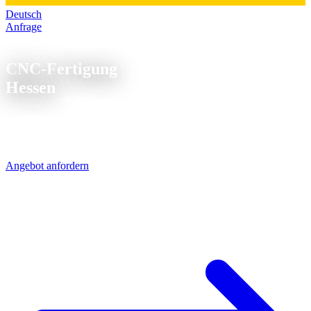
Deutsch
Anfrage
CNC Fertigung Hessen
CNC-Fertigung
Hessen
Frankfurt, Wiesbaden, Kassel - Hessen ist ein Knotenpunkt für
Industrie und Logistik. Wir nutzen das: UPS bringt Ihre CNC-Teile
über die A7/A5 in einem Werktag.
Angebot anfordern