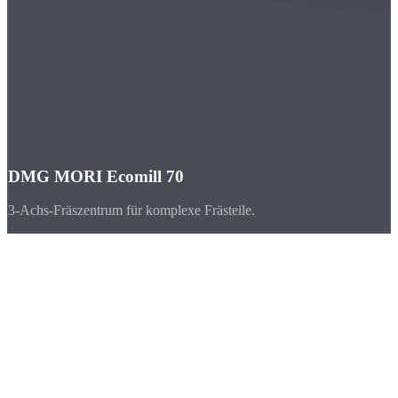
DMG MORI Ecomill 70
3-Achs-Fräszentrum für komplexe Frästeile.
Branchen
CNC-Teile für
Hessen
Hessen verbindet als zentraler Wirtschaftsstandort den Norden mit
dem Süden. Von Frankfurt über Wiesbaden bis Kassel -
Maschinenbau, Chemie und Optik-Industrie setzen auf hochpräzise
CNC-Teile.