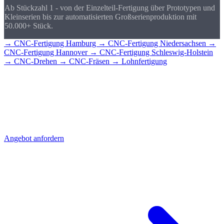
Ab Stückzahl 1 - von der Einzelteil-Fertigung über Prototypen und
Kleinserien bis zur automatisierten Großserienproduktion mit
50.000+ Stück.
→ CNC-Fertigung Hamburg
→ CNC-Fertigung Niedersachsen
→
CNC-Fertigung Hannover
→ CNC-Fertigung Schleswig-Holstein
→ CNC-Drehen
→ CNC-Fräsen
→ Lohnfertigung
CNC-Teile für
Bremen?
Senden Sie uns Ihre Zeichnung - Sie erhalten schnell ein detailliertes
Angebot mit Stückpreis und Lieferzeit. Direkt aus Sierksdorf,
geliefert nach Bremen.
Angebot anfordern