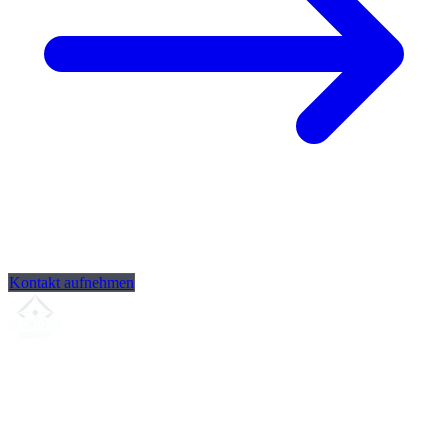
Kontakt aufnehmen
Ihr Partner für
präzise CNC-Lohnfertigung
, Fräsen, Drehen &
Langdrehen aus Sierksdorf.
ISO-konform
•
Made in Germany
Leistungen