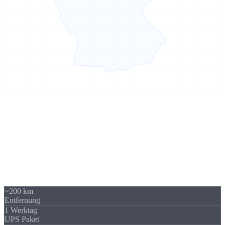
Sierksdorf → Bremen
200 km -
kein Problem
Unser Standort in Sierksdorf (Schleswig-Holstein) liegt 200 km von
Bremen entfernt - über A1 gut erreichbar. Trotzdem beliefern wir
regelmäßig Unternehmen in Bremen und Bremen. Die
Versandkosten sind überschaubar und fallen im Verhältnis zum
Auftragswert kaum ins Gewicht.
~200 km
Entfernung
1 Werktag
UPS Paket