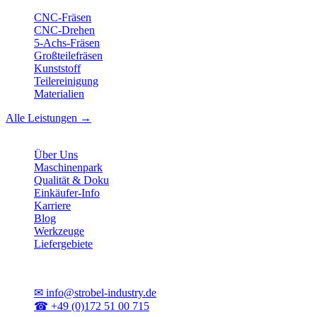
CNC-Fräsen
CNC-Drehen
5-Achs-Fräsen
Großteilefräsen
Kunststoff
Teilereinigung
Materialien
Alle Leistungen →
Unternehmen
Über Uns
Maschinenpark
Qualität & Doku
Einkäufer-Info
Karriere
Blog
Werkzeuge
Liefergebiete
Kontakt
✉
info@strobel-industry.de
☎
+49 (0)172 51 00 715