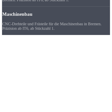
Maschinenbau
CNC-Drehteile und Frästeile für die Maschinenbau in Bremen.
Präzision ab IT6, ab Stückzahl 1.
Deutschlandweit
zufriedene Kunden
Wir beliefern Unternehmen in ganz Deutschland - von Flensburg bis
München. Viele Kunden bevorzugen uns vor ihrem lokalen
Zulieferer, weil
Qualität, Lieferzeit, Kosten und die persönliche
Zusammenarbeit
stimmen.
★★★★★
„Für unsere Aerospace-Prototypen in Bremen brauchen wir einen
schnellen, zuverlässigen Fertiger. Strobel liefert beides.“
FAQ
Häufige Fragen zu