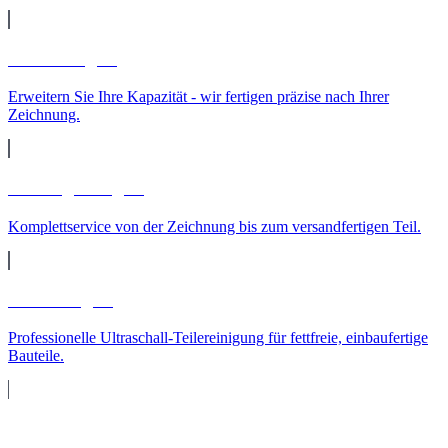
Lohnfertigung
Erweitern Sie Ihre Kapazität - wir fertigen präzise nach Ihrer
Zeichnung.
Auftragsfertigung
Komplettservice von der Zeichnung bis zum versandfertigen Teil.
Teilereinigung
Professionelle Ultraschall-Teilereinigung für fettfreie, einbaufertige
Bauteile.
Maschinenpark