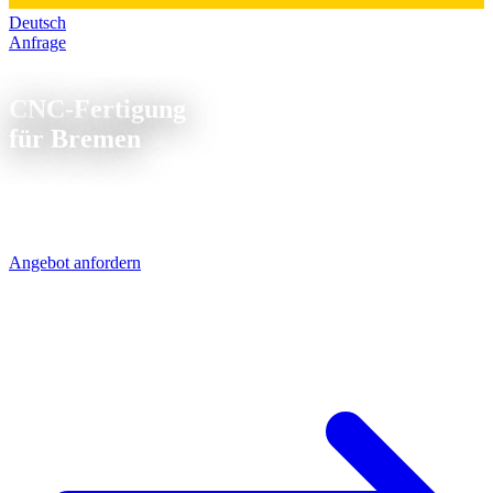
Deutsch
Anfrage
CNC Fertigung Bremen
CNC-Fertigung
für Bremen
Präzise CNC-Teile für die Hansestadt Bremen und Umgebung:
Drehen, Fräsen, Langdrehen und Komplettbearbeitung - schnell und
zuverlässig aus Schleswig-Holstein über die A1 geliefert.
Angebot anfordern