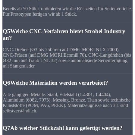
Bereits ab 50 Stück optimieren wir die Rüstzeiten für Serienvorteile.
Für Prototypen fertigen wir ab 1 Stück.
Q5
Welche CNC-Verfahren bietet Strobel Industry
an?
CNC-Drehen (Ø3 bis 250 mm auf DMG MORI NLX 2000),
CNC-Fräsen (auf DMG MORI Ecomill 70), CNC-Langdrehen (bis
Ø32 mm auf Traub TNL 32) sowie automatisierte Serienfertigung
mit Stangenlader.
Q6
Welche Materialien werden verarbeitet?
Alle gängigen Metalle: Stahl, Edelstahl (1.4301, 1.4404),
Aluminium (6082, 7075), Messing, Bronze, Titan sowie technische
Kunststoffe (POM, PA6, PEEK). Materialzeugnisse nach 3.1 sind
selbstverständlich.
Q7
Ab welcher Stückzahl kann gefertigt werden?