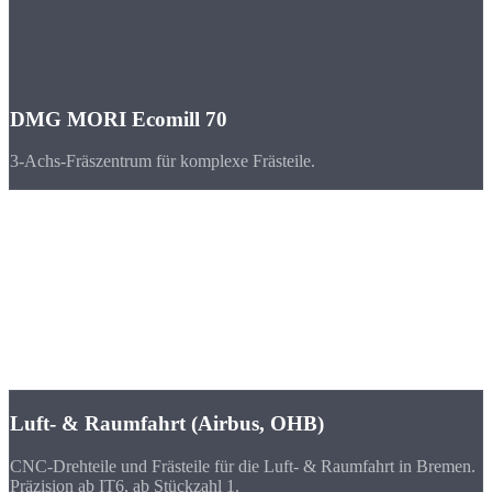
DMG MORI Ecomill 70
3-Achs-Fräszentrum für komplexe Frästeile.
Branchen
CNC-Teile für
Bremen & Bremen
Bremen verbindet Luft- und Raumfahrt mit maritimer Wirtschaft.
Airbus und OHB setzen hier auf höchste Präzision bei CNC-
gefertigten Bauteilen.
Luft- & Raumfahrt (Airbus, OHB)
CNC-Drehteile und Frästeile für die Luft- & Raumfahrt in Bremen.
Präzision ab IT6, ab Stückzahl 1.