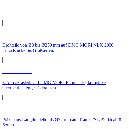
CNC-Leistungen für
Bremen
CNC-Drehen
Drehteile von Ø3 bis Ø250 mm auf DMG MORI NLX 2000,
Einzelstücke bis Großserien.
CNC-Fräsen
3-Achs-Frästeile auf DMG MORI Ecomill 70, komplexe
Geometrien, enge Toleranzen.
CNC-Langdrehteile
Präzisions-Langdrehteile bis Ø32 mm auf Traub TNL 32, ideal für
Serien.