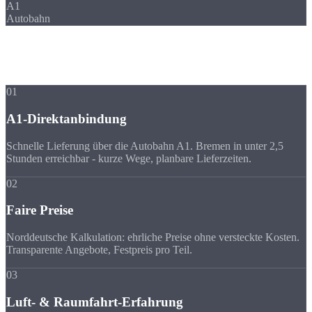
A1
Autobahn
Ihre Vorteile
Warum Strobel
trotz Entfernung?
01
A1-Direktanbindung
Schnelle Lieferung über die Autobahn A1. Bremen in unter 2,5
Stunden erreichbar - kurze Wege, planbare Lieferzeiten.
02
Faire Preise
Norddeutsche Kalkulation: ehrliche Preise ohne versteckte Kosten.
Transparente Angebote, Festpreis pro Teil.
03
Luft- & Raumfahrt-Erfahrung