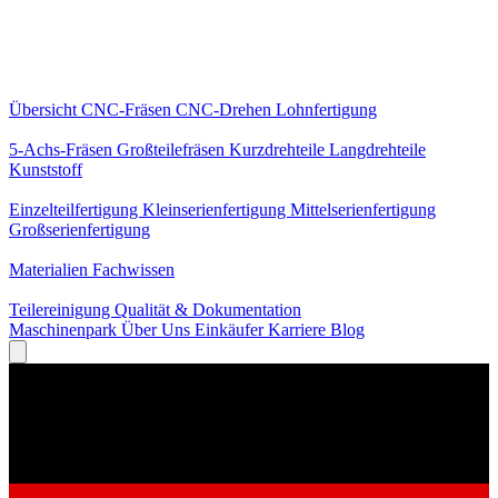
Kernleistungen
Übersicht
CNC-Fräsen
CNC-Drehen
Lohnfertigung
Spezialisierungen
5-Achs-Fräsen
Großteilefräsen
Kurzdrehteile
Langdrehteile
Kunststoff
Fertigung
Einzelteilfertigung
Kleinserienfertigung
Mittelserienfertigung
Großserienfertigung
Wissen
Materialien
Fachwissen
Service
Teilereinigung
Qualität & Dokumentation
Maschinenpark
Über Uns
Einkäufer
Karriere
Blog