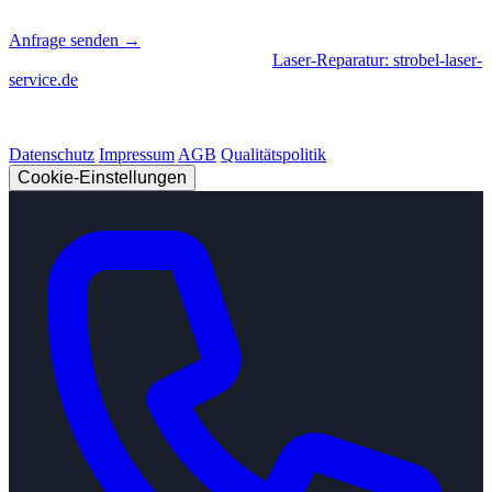
📍
Sierksdorf, Schleswig-Holstein
Anfrage senden →
Geschäftsbereiche
|
CNC-Fertigung
•
Laser-Reparatur: strobel-laser-
service.de
© 2026 Strobel Industry. Alle Rechte vorbehalten.
Datenschutz
Impressum
AGB
Qualitätspolitik
Cookie-Einstellungen