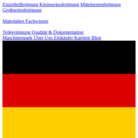
Einzelteilfertigung
Kleinserienfertigung
Mittelserienfertigung
Großserienfertigung
Wissen
Materialien
Fachwissen
Service
Teilereinigung
Qualität & Dokumentation
Maschinenpark
Über Uns
Einkäufer
Karriere
Blog