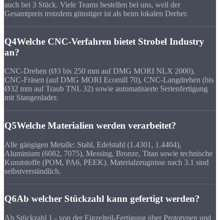
auch bei 3 Stück. Viele Teams bestellen bei uns, weil der
Gesamtpreis trotzdem günstiger ist als beim lokalen Dreher.
Q4
Welche CNC-Verfahren bietet Strobel Industry
an?
CNC-Drehen (Ø3 bis 250 mm auf DMG MORI NLX 2000),
CNC-Fräsen (auf DMG MORI Ecomill 70), CNC-Langdrehen (bis
Ø32 mm auf Traub TNL 32) sowie automatisierte Serienfertigung
mit Stangenlader.
Q5
Welche Materialien werden verarbeitet?
Alle gängigen Metalle: Stahl, Edelstahl (1.4301, 1.4404),
Aluminium (6082, 7075), Messing, Bronze, Titan sowie technische
Kunststoffe (POM, PA6, PEEK). Materialzeugnisse nach 3.1 sind
selbstverständlich.
Q6
Ab welcher Stückzahl kann gefertigt werden?
Ab Stückzahl 1 - von der Einzelteil-Fertigung über Prototypen und