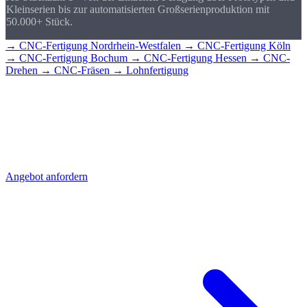
Kleinserien bis zur automatisierten Großserienproduktion mit
50.000+ Stück.
→ CNC-Fertigung Nordrhein-Westfalen
→ CNC-Fertigung Köln
→ CNC-Fertigung Bochum
→ CNC-Fertigung Hessen
→ CNC-
Drehen
→ CNC-Fräsen
→ Lohnfertigung
CNC-Teile für
Aachen?
Senden Sie uns Ihre Zeichnung - Sie erhalten schnell ein detailliertes
Angebot mit Stückpreis und Lieferzeit. Direkt aus Sierksdorf,
geliefert nach Aachen.
Angebot anfordern