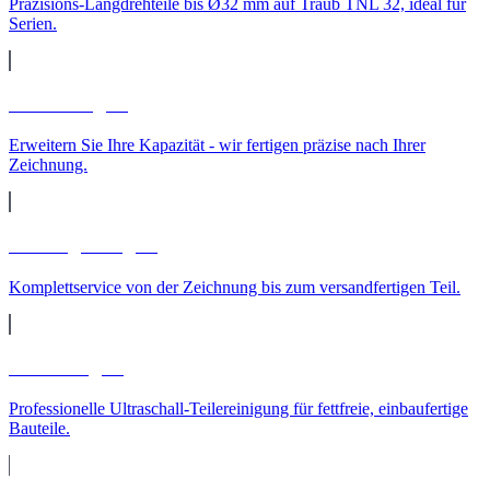
Präzisions-Langdrehteile bis Ø32 mm auf Traub TNL 32, ideal für
Serien.
Lohnfertigung
Erweitern Sie Ihre Kapazität - wir fertigen präzise nach Ihrer
Zeichnung.
Auftragsfertigung
Komplettservice von der Zeichnung bis zum versandfertigen Teil.
Teilereinigung
Professionelle Ultraschall-Teilereinigung für fettfreie, einbaufertige
Bauteile.
Maschinenpark