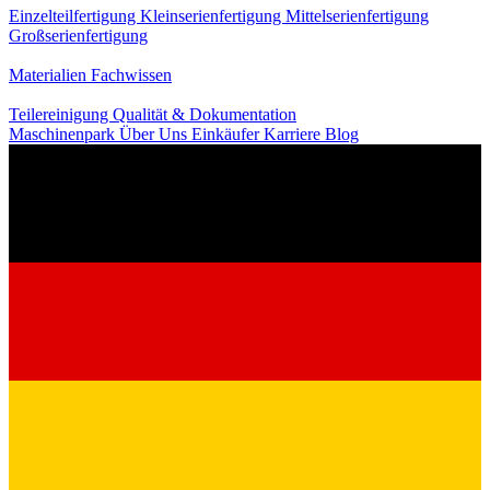
Einzelteilfertigung
Kleinserienfertigung
Mittelserienfertigung
Großserienfertigung
Wissen
Materialien
Fachwissen
Service
Teilereinigung
Qualität & Dokumentation
Maschinenpark
Über Uns
Einkäufer
Karriere
Blog