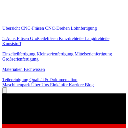
Kernleistungen
Übersicht
CNC-Fräsen
CNC-Drehen
Lohnfertigung
Spezialisierungen
5-Achs-Fräsen
Großteilefräsen
Kurzdrehteile
Langdrehteile
Kunststoff
Fertigung
Einzelteilfertigung
Kleinserienfertigung
Mittelserienfertigung
Großserienfertigung
Wissen
Materialien
Fachwissen
Service
Teilereinigung
Qualität & Dokumentation
Maschinenpark
Über Uns
Einkäufer
Karriere
Blog