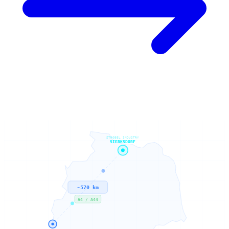
STROBEL INDUSTRY
SIERKSDORF
~570 km
A4 / A44