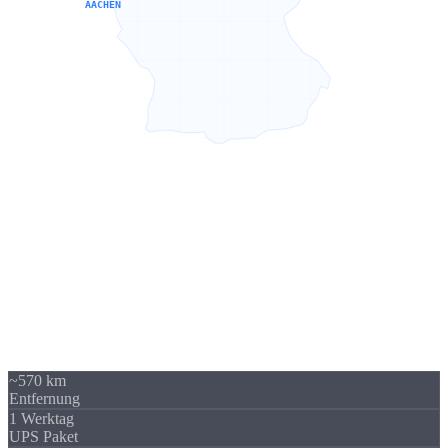
AACHEN
Sierksdorf → Aachen
570 km -
kein Problem
Unser Standort in Sierksdorf (Schleswig-Holstein) liegt 570 km von
Aachen entfernt - über A4 / A44 gut erreichbar. Trotzdem beliefern
wir regelmäßig Unternehmen in Aachen und Nordrhein-Westfalen.
Die Versandkosten sind überschaubar und fallen im Verhältnis zum
Auftragswert kaum ins Gewicht.
~570 km
Entfernung
1 Werktag
UPS Paket