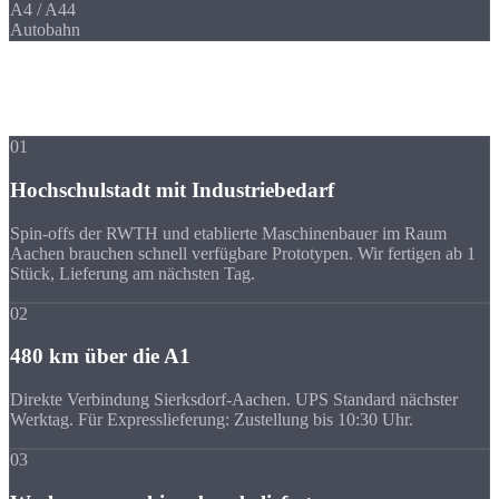
A4 / A44
Autobahn
Ihre Vorteile
Warum Strobel
trotz Entfernung?
01
Hochschulstadt mit Industriebedarf
Spin-offs der RWTH und etablierte Maschinenbauer im Raum
Aachen brauchen schnell verfügbare Prototypen. Wir fertigen ab 1
Stück, Lieferung am nächsten Tag.
02
480 km über die A1
Direkte Verbindung Sierksdorf-Aachen. UPS Standard nächster
Werktag. Für Expresslieferung: Zustellung bis 10:30 Uhr.
03