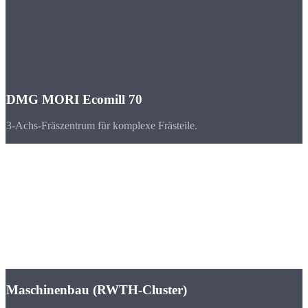
DMG MORI Ecomill 70
3-Achs-Fräszentrum für komplexe Frästeile.
Branchen
CNC-Teile für
Aachen & Nordrhein-Westfalen
Aachen verbindet Spitzenforschung (RWTH) mit starkem
Maschinenbau und Werkzeugbau. Die Region ist bekannt für
Innovation und Engineering.
Maschinenbau (RWTH-Cluster)