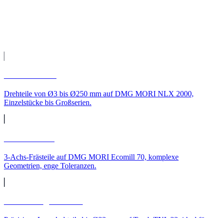
Leistungen
CNC-Leistungen für
Aachen
CNC-Drehen
Drehteile von Ø3 bis Ø250 mm auf DMG MORI NLX 2000,
Einzelstücke bis Großserien.
CNC-Fräsen
3-Achs-Frästeile auf DMG MORI Ecomill 70, komplexe
Geometrien, enge Toleranzen.
CNC-Langdrehteile