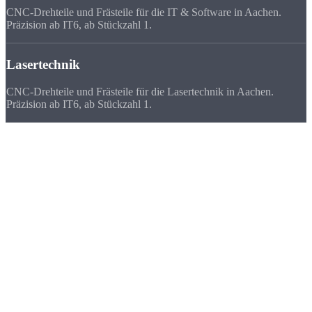
CNC-Drehteile und Frästeile für die IT & Software in Aachen.
Präzision ab IT6, ab Stückzahl 1.
Lasertechnik
CNC-Drehteile und Frästeile für die Lasertechnik in Aachen.
Präzision ab IT6, ab Stückzahl 1.
Deutschlandweit
zufriedene Kunden
Wir beliefern Unternehmen in ganz Deutschland - von Flensburg bis
München. Viele Kunden bevorzugen uns vor ihrem lokalen
Zulieferer, weil
Qualität, Lieferzeit, Kosten und die persönliche
Zusammenarbeit
stimmen.
★★★★★
„Für unser Hochschul-Forschungsprojekt brauchten wir 8
Sonderteile in 5 Tagen. Strobel hat geliefert, andere wollten erst gar
nicht anfangen.“
FAQ