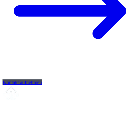
Kontakt aufnehmen
Ihr Partner für
präzise CNC-Lohnfertigung
, Fräsen, Drehen &
Langdrehen aus Sierksdorf.
ISO-konform
•
Made in Germany
Leistungen