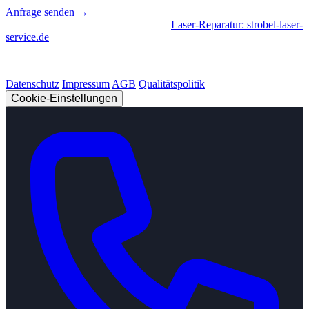
Anfrage senden →
Geschäftsbereiche
|
CNC-Fertigung
•
Laser-Reparatur: strobel-laser-
service.de
© 2026 Strobel Industry. Alle Rechte vorbehalten.
Datenschutz
Impressum
AGB
Qualitätspolitik
Cookie-Einstellungen