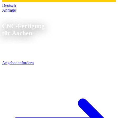
Deutsch
Anfrage
CNC Fertigung Aachen
CNC-Fertigung
für Aachen
RWTH Aachen, Werkzeugmaschinenbau und Automotive-
Zulieferer - Aachen ist ein Technologie-Hotspot. Wir liefern die
Prototypen und Serienteile per UPS am nächsten Tag.
Angebot anfordern