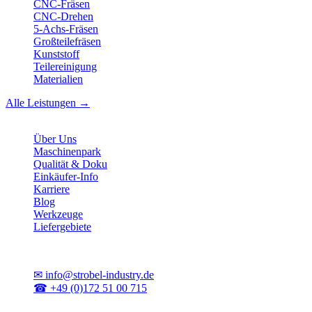
CNC-Fräsen
CNC-Drehen
5-Achs-Fräsen
Großteilefräsen
Kunststoff
Teilereinigung
Materialien
Alle Leistungen →
Unternehmen
Über Uns
Maschinenpark
Qualität & Doku
Einkäufer-Info
Karriere
Blog
Werkzeuge
Liefergebiete
Kontakt
✉
info@strobel-industry.de
☎
+49 (0)172 51 00 715
📍
Sierksdorf, Schleswig-Holstein