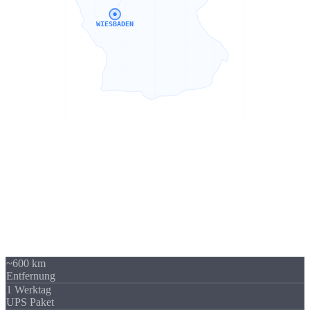
WIESBADEN
Sierksdorf → Wiesbaden
600 km -
kein Problem
Unser Standort in Sierksdorf (Schleswig-Holstein) liegt 600 km von
Wiesbaden entfernt - über A3 / A66 gut erreichbar. Trotzdem
beliefern wir regelmäßig Unternehmen in Wiesbaden und Hessen.
Die Versandkosten sind überschaubar und fallen im Verhältnis zum
Auftragswert kaum ins Gewicht.
~600 km
Entfernung
1 Werktag
UPS Paket