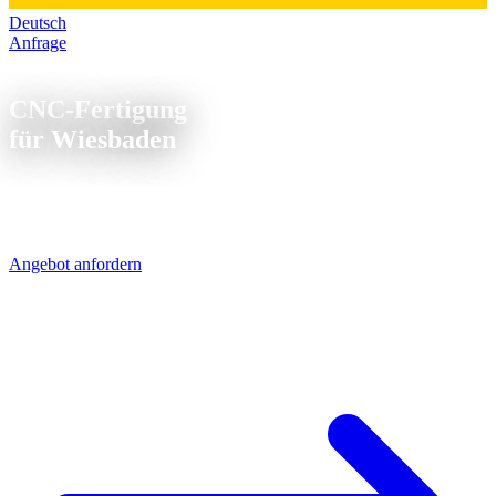
Deutsch
Anfrage
CNC Fertigung Wiesbaden
CNC-Fertigung
für Wiesbaden
Wiesbaden und das Rhein-Main-Gebiet: kurze Wege zur Chemie,
Pharma und Maschinenbau. Unsere CNC-Teile kommen per UPS in
1 Werktag - direkt über die A5/A7.
Angebot anfordern