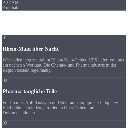
A3 / A66
Autobahn
Ihre Vorteile
Warum Strobel
trotz Entfernung?
01
Rhein-Main über Nacht
Wiesbaden liegt zentral im Rhein-Main-Gebiet. UPS liefert von uns
am nächsten Werktag. Die Chemie- und Pharmaindustrie in der
Region bestellt regelmäßig.
02
Pharma-taugliche Teile
Für Pharma-Abfüllanlagen und Reinraum-Equipment fertigen wir
Edelstahlteile mit den geforderten Oberflächen und
Dokumentationen.
03