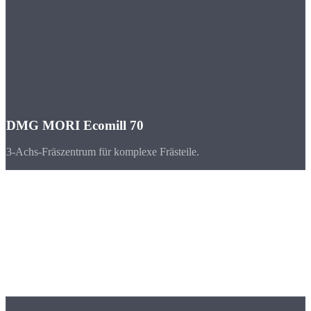
DMG MORI Ecomill 70
3-Achs-Fräszentrum für komplexe Frästeile.
Branchen
CNC-Teile für
Wiesbaden & Hessen
Wiesbaden und das Rhein-Main-Gebiet bilden einen der stärksten
Wirtschaftsräume Deutschlands mit Maschinenbau, Chemie und
Automobilindustrie.