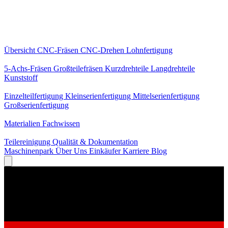
Kernleistungen
Übersicht
CNC-Fräsen
CNC-Drehen
Lohnfertigung
Spezialisierungen
5-Achs-Fräsen
Großteilefräsen
Kurzdrehteile
Langdrehteile
Kunststoff
Fertigung
Einzelteilfertigung
Kleinserienfertigung
Mittelserienfertigung
Großserienfertigung
Wissen
Materialien
Fachwissen
Service
Teilereinigung
Qualität & Dokumentation
Maschinenpark
Über Uns
Einkäufer
Karriere
Blog