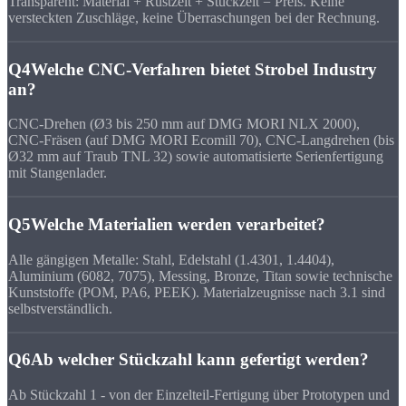
Transparent: Material + Rüstzeit + Stückzeit = Preis. Keine
versteckten Zuschläge, keine Überraschungen bei der Rechnung.
Q4
Welche CNC-Verfahren bietet Strobel Industry
an?
CNC-Drehen (Ø3 bis 250 mm auf DMG MORI NLX 2000),
CNC-Fräsen (auf DMG MORI Ecomill 70), CNC-Langdrehen (bis
Ø32 mm auf Traub TNL 32) sowie automatisierte Serienfertigung
mit Stangenlader.
Q5
Welche Materialien werden verarbeitet?
Alle gängigen Metalle: Stahl, Edelstahl (1.4301, 1.4404),
Aluminium (6082, 7075), Messing, Bronze, Titan sowie technische
Kunststoffe (POM, PA6, PEEK). Materialzeugnisse nach 3.1 sind
selbstverständlich.
Q6
Ab welcher Stückzahl kann gefertigt werden?
Ab Stückzahl 1 - von der Einzelteil-Fertigung über Prototypen und