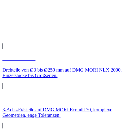
Fertigung auf unseren CNC-Maschinen, Qualitätsprüfung und
Versand direkt zu Ihnen nach Wiesbaden.
Leistungen
CNC-Leistungen für
Wiesbaden
CNC-Drehen
Drehteile von Ø3 bis Ø250 mm auf DMG MORI NLX 2000,
Einzelstücke bis Großserien.
CNC-Fräsen
3-Achs-Frästeile auf DMG MORI Ecomill 70, komplexe
Geometrien, enge Toleranzen.