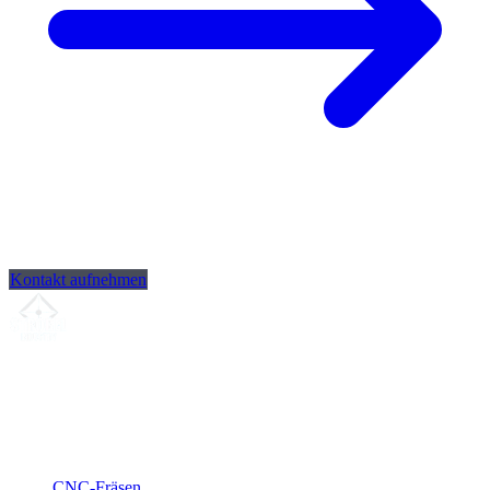
Kontakt aufnehmen
Ihr Partner für
präzise CNC-Lohnfertigung
, Fräsen, Drehen &
Langdrehen aus Sierksdorf.
ISO-konform
•
Made in Germany
Leistungen
CNC-Fräsen