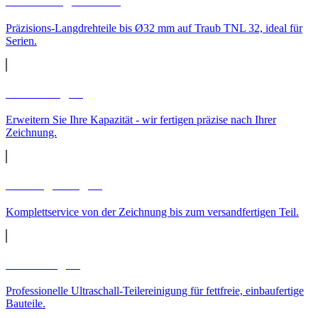
CNC-Langdrehteile
Präzisions-Langdrehteile bis Ø32 mm auf Traub TNL 32, ideal für
Serien.
Lohnfertigung
Erweitern Sie Ihre Kapazität - wir fertigen präzise nach Ihrer
Zeichnung.
Auftragsfertigung
Komplettservice von der Zeichnung bis zum versandfertigen Teil.
Teilereinigung
Professionelle Ultraschall-Teilereinigung für fettfreie, einbaufertige
Bauteile.