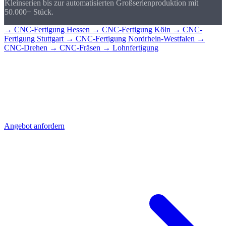
Kleinserien bis zur automatisierten Großserienproduktion mit
50.000+ Stück.
→ CNC-Fertigung Hessen
→ CNC-Fertigung Köln
→ CNC-
Fertigung Stuttgart
→ CNC-Fertigung Nordrhein-Westfalen
→
CNC-Drehen
→ CNC-Fräsen
→ Lohnfertigung
CNC-Teile für
Wiesbaden?
Senden Sie uns Ihre Zeichnung - Sie erhalten schnell ein detailliertes
Angebot mit Stückpreis und Lieferzeit. Direkt aus Sierksdorf,
geliefert nach Wiesbaden.
Angebot anfordern