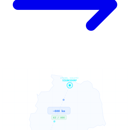
STROBEL INDUSTRY
SIERKSDORF
~600 km
A3 / A66