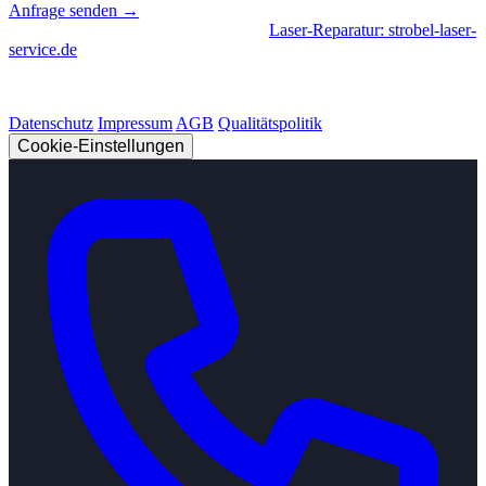
Anfrage senden →
Geschäftsbereiche
|
CNC-Fertigung
•
Laser-Reparatur: strobel-laser-
service.de
© 2026 Strobel Industry. Alle Rechte vorbehalten.
Datenschutz
Impressum
AGB
Qualitätspolitik
Cookie-Einstellungen