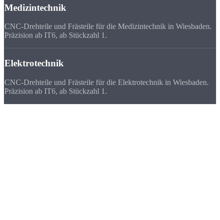
Medizintechnik
CNC-Drehteile und Frästeile für die Medizintechnik in Wiesbaden.
Präzision ab IT6, ab Stückzahl 1.
Elektrotechnik
CNC-Drehteile und Frästeile für die Elektrotechnik in Wiesbaden.
Präzision ab IT6, ab Stückzahl 1.
Deutschlandweit
zufriedene Kunden
Wir beliefern Unternehmen in ganz Deutschland - von Flensburg bis
München. Viele Kunden bevorzugen uns vor ihrem lokalen
Zulieferer, weil
Qualität, Lieferzeit, Kosten und die persönliche
Zusammenarbeit
stimmen.
★★★★★
„Für unsere Pharma-Anlage brauchten wir 40 Edelstahl-Fittings mit
Ra 0,8. Strobel hat schneller geliefert als jeder Anbieter im Rhein-
Main-Gebiet.“