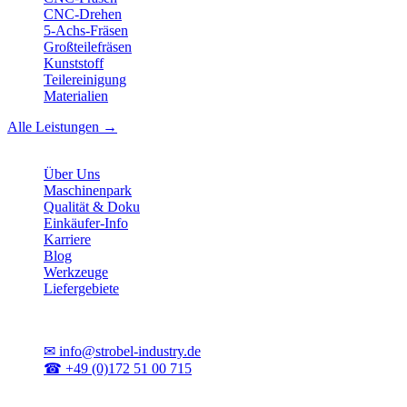
CNC-Drehen
5-Achs-Fräsen
Großteilefräsen
Kunststoff
Teilereinigung
Materialien
Alle Leistungen →
Unternehmen
Über Uns
Maschinenpark
Qualität & Doku
Einkäufer-Info
Karriere
Blog
Werkzeuge
Liefergebiete
Kontakt
✉
info@strobel-industry.de
☎
+49 (0)172 51 00 715
📍
Sierksdorf, Schleswig-Holstein