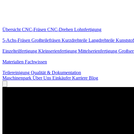
Kernleistungen
Übersicht
CNC-Fräsen
CNC-Drehen
Lohnfertigung
Spezialisierungen
5-Achs-Fräsen
Großteilefräsen
Kurzdrehteile
Langdrehteile
Kunststof
Fertigung
Einzelteilfertigung
Kleinserienfertigung
Mittelserienfertigung
Großser
Wissen
Materialien
Fachwissen
Service
Teilereinigung
Qualität & Dokumentation
Maschinenpark
Über Uns
Einkäufer
Karriere
Blog