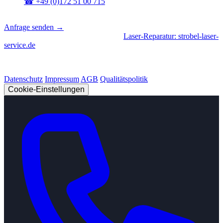
☎
+49 (0)172 51 00 715
📍
Sierksdorf, Schleswig-Holstein
Anfrage senden →
Geschäftsbereiche
|
CNC-Fertigung
•
Laser-Reparatur: strobel-laser-
service.de
© 2026 Strobel Industry. Alle Rechte vorbehalten.
Datenschutz
Impressum
AGB
Qualitätspolitik
Cookie-Einstellungen