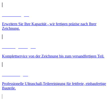
Lohnfertigung
Erweitern Sie Ihre Kapazität - wir fertigen präzise nach Ihrer
Zeichnung.
Auftragsfertigung
Komplettservice von der Zeichnung bis zum versandfertigen Teil.
Teilereinigung
Professionelle Ultraschall-Teilereinigung für fettfreie, einbaufertige
Bauteile.
Maschinenpark