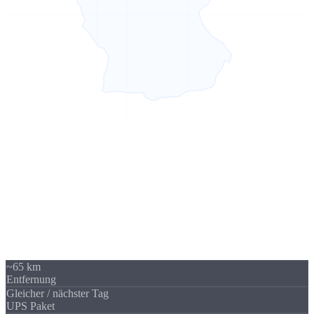
Sierksdorf → Neumünster
65 km -
kein Problem
Unser Standort in Sierksdorf (Schleswig-Holstein) liegt 65 km von
Neumünster entfernt - über A21 / A7 gut erreichbar. Trotzdem
beliefern wir regelmäßig Unternehmen in Neumünster und
Schleswig-Holstein. Die Versandkosten sind überschaubar und
fallen im Verhältnis zum Auftragswert kaum ins Gewicht.
~65 km
Entfernung
Gleicher / nächster Tag
UPS Paket