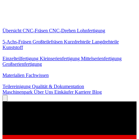
Kernleistungen
Übersicht
CNC-Fräsen
CNC-Drehen
Lohnfertigung
Spezialisierungen
5-Achs-Fräsen
Großteilefräsen
Kurzdrehteile
Langdrehteile
Kunststoff
Fertigung
Einzelteilfertigung
Kleinserienfertigung
Mittelserienfertigung
Großserienfertigung
Wissen
Materialien
Fachwissen
Service
Teilereinigung
Qualität & Dokumentation
Maschinenpark
Über Uns
Einkäufer
Karriere
Blog