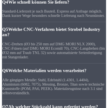
Q4
Wie schnell können Sie liefern?
Standard-Lieferzeit je nach Bauteil. Express auf Anfrage möglich.
Dank kurzer Wege besonders schnelle Lieferung nach Neumünster.
Q5
Welche CNC-Verfahren bietet Strobel Industry
an?
CNC-Drehen (Ø3 bis 250 mm auf DMG MORI NLX 2000),
CNC-Fräsen (auf DMG MORI Ecomill 70), CNC-Langdrehen (bis
Ø32 mm auf Traub TNL 32) sowie automatisierte Serienfertigung
mit Stangenlader.
Q6
Welche Materialien werden verarbeitet?
Alle gängigen Metalle: Stahl, Edelstahl (1.4301, 1.4404),
Aluminium (6082, 7075), Messing, Bronze, Titan sowie technische
Kunststoffe (POM, PA6, PEEK). Materialzeugnisse nach 3.1 sind
selbstverständlich.
Q7
Ab welcher Stückzahl kann gefertigt werden?