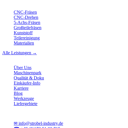
Leistungen
CNC-Fräsen
CNC-Drehen
5-Achs-Fräsen
Großteilefräsen
Kunststoff
Teilereinigung
Materialien
Alle Leistungen →
Unternehmen
Über Uns
Maschinenpark
Qualität & Doku
Einkäufer-Info
Karriere
Blog
Werkzeuge
Liefergebiete
Kontakt
✉
info@strobel-industry.de