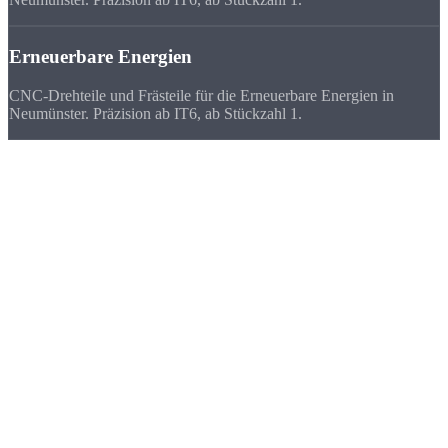
Erneuerbare Energien
CNC-Drehteile und Frästeile für die Erneuerbare Energien in
Neumünster. Präzision ab IT6, ab Stückzahl 1.
Deutschlandweit
zufriedene Kunden
Wir beliefern Unternehmen in ganz Deutschland - von Flensburg bis
München. Viele Kunden bevorzugen uns vor ihrem lokalen
Zulieferer, weil
Qualität, Lieferzeit, Kosten und die persönliche
Zusammenarbeit
stimmen.
★★★★★
„Als Neumünsteraner Maschinenbauer schätzen wir die kurzen
Wege zu Strobel. 65 km - da kann man auch mal spontan
vorbeifahren.“
FAQ