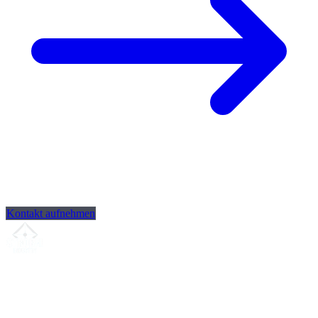
Kontakt aufnehmen
Ihr Partner für
präzise CNC-Lohnfertigung
, Fräsen, Drehen &
Langdrehen aus Sierksdorf.
ISO-konform
•
Made in Germany