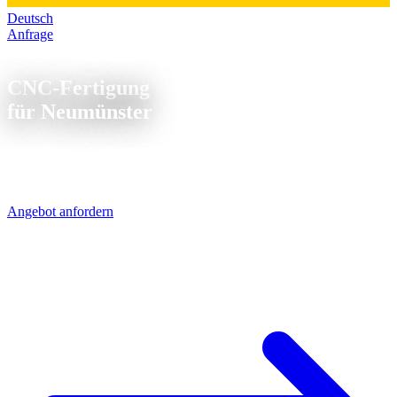
Deutsch
Anfrage
CNC Fertigung Neumünster
CNC-Fertigung
für Neumünster
Neumünster - Verkehrsknotenpunkt im Zentrum Schleswig-
Holsteins. Nur 65 km von unserem Standort entfernt liefern wir
Präzisionsteile schnell und wirtschaftlich.
Angebot anfordern