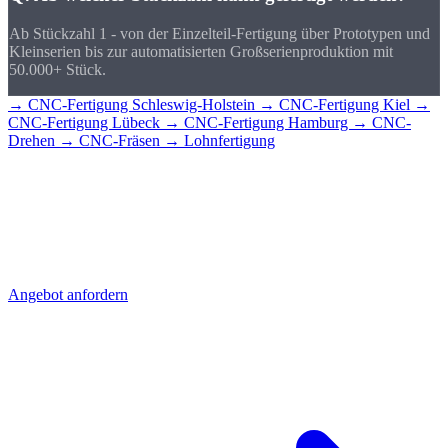
Ab Stückzahl 1 - von der Einzelteil-Fertigung über Prototypen und
Kleinserien bis zur automatisierten Großserienproduktion mit
50.000+ Stück.
→ CNC-Fertigung Schleswig-Holstein
→ CNC-Fertigung Kiel
→
CNC-Fertigung Lübeck
→ CNC-Fertigung Hamburg
→ CNC-
Drehen
→ CNC-Fräsen
→ Lohnfertigung
CNC-Teile für
Neumünster?
Senden Sie uns Ihre Zeichnung - Sie erhalten schnell ein detailliertes
Angebot mit Stückpreis und Lieferzeit. Direkt aus Sierksdorf,
geliefert nach Neumünster.
Angebot anfordern