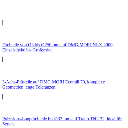
CNC-Leistungen für
Neumünster
CNC-Drehen
Drehteile von Ø3 bis Ø250 mm auf DMG MORI NLX 2000,
Einzelstücke bis Großserien.
CNC-Fräsen
3-Achs-Frästeile auf DMG MORI Ecomill 70, komplexe
Geometrien, enge Toleranzen.
CNC-Langdrehteile
Präzisions-Langdrehteile bis Ø32 mm auf Traub TNL 32, ideal für
Serien.