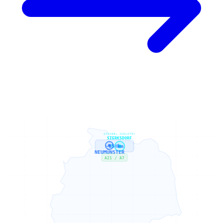
STROBEL INDUSTRY
SIERKSDORF
~65 km
NEUMÜNSTER
A21 / A7