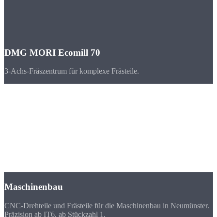
DMG MORI Ecomill 70
3-Achs-Fräszentrum für komplexe Frästeile.
Branchen
CNC-Teile für
Neumünster & Schleswig-Holstein
Neumünster ist der Verkehrsknotenpunkt im Zentrum Schleswig-
Holsteins. Ein starker Mittelstand in Maschinenbau und
Textiltechnik prägt die Stadt.
Maschinenbau
CNC-Drehteile und Frästeile für die Maschinenbau in Neumünster.
Präzision ab IT6, ab Stückzahl 1.