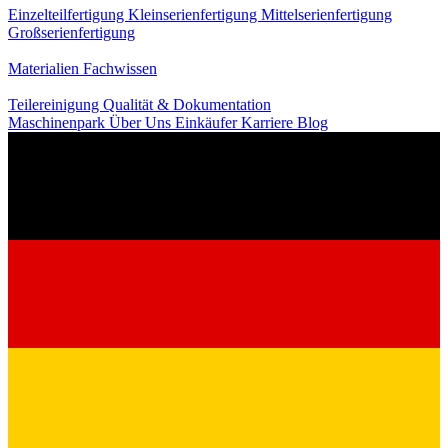
Einzelteilfertigung
Kleinserienfertigung
Mittelserienfertigung
Großserienfertigung
Wissen
Materialien
Fachwissen
Service
Teilereinigung
Qualität & Dokumentation
Maschinenpark
Über Uns
Einkäufer
Karriere
Blog