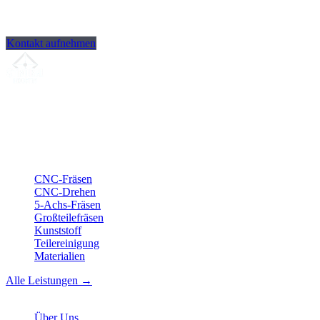
Kontakt aufnehmen
Ihr Partner für
präzise CNC-Lohnfertigung
, Fräsen, Drehen &
Langdrehen aus Sierksdorf.
ISO-konform
•
Made in Germany
Leistungen
CNC-Fräsen
CNC-Drehen
5-Achs-Fräsen
Großteilefräsen
Kunststoff
Teilereinigung
Materialien
Alle Leistungen →
Unternehmen
Über Uns