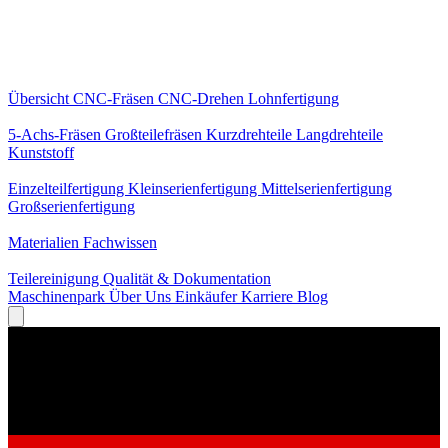
Kernleistungen
Übersicht
CNC-Fräsen
CNC-Drehen
Lohnfertigung
Spezialisierungen
5-Achs-Fräsen
Großteilefräsen
Kurzdrehteile
Langdrehteile
Kunststoff
Fertigung
Einzelteilfertigung
Kleinserienfertigung
Mittelserienfertigung
Großserienfertigung
Wissen
Materialien
Fachwissen
Service
Teilereinigung
Qualität & Dokumentation
Maschinenpark
Über Uns
Einkäufer
Karriere
Blog