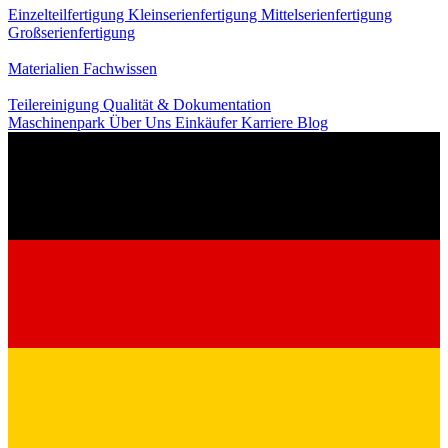
Einzelteilfertigung
Kleinserienfertigung
Mittelserienfertigung
Großserienfertigung
Wissen
Materialien
Fachwissen
Service
Teilereinigung
Qualität & Dokumentation
Maschinenpark
Über Uns
Einkäufer
Karriere
Blog