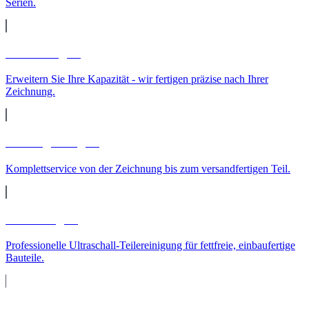
Serien.
Lohnfertigung
Erweitern Sie Ihre Kapazität - wir fertigen präzise nach Ihrer
Zeichnung.
Auftragsfertigung
Komplettservice von der Zeichnung bis zum versandfertigen Teil.
Teilereinigung
Professionelle Ultraschall-Teilereinigung für fettfreie, einbaufertige
Bauteile.
Maschinenpark