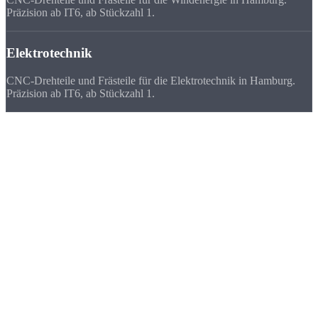
Präzision ab IT6, ab Stückzahl 1.
Elektrotechnik
CNC-Drehteile und Frästeile für die Elektrotechnik in Hamburg.
Präzision ab IT6, ab Stückzahl 1.
Deutschlandweit
zufriedene Kunden
Wir beliefern Unternehmen in ganz Deutschland - von Flensburg bis
München. Viele Kunden bevorzugen uns vor ihrem lokalen
Zulieferer, weil
Qualität, Lieferzeit, Kosten und die persönliche
Zusammenarbeit
stimmen.
★★★★★
„Aus dem Hamburger Hafen brauchen wir oft schnell Ersatzteile.
Strobel liefert am nächsten Tag - das ist mit 80 km Entfernung
unschlagbar.“
FAQ