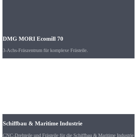
DMG MORI Ecomill 70
3-Achs-Fräszentrum für komplexe Frästeile.
Branchen
CNC-Teile für
Hamburg & Hamburg
Hamburg ist Deutschlands Tor zur Welt und ein bedeutender
Industriestandort. Schiffbau, Luftfahrt und Medizintechnik sorgen
für stetige Nachfrage nach Präzisionsteilen.
Schiffbau & Maritime Industrie
CNC-Drehteile und Frästeile für die Schiffbau & Maritime Industrie