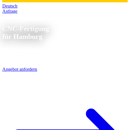
Deutsch
Anfrage
CNC Fertigung Hamburg
CNC-Fertigung
für Hamburg
Ihr CNC-Zulieferer für den Großraum Hamburg - nur ~80 km über
die A1, direkt aus Sierksdorf. Drehteile und Frästeile ab Stückzahl 1
für Hafen- und Logistiktechnik, Luftfahrt und Medizintechnik.
Angebot anfordern