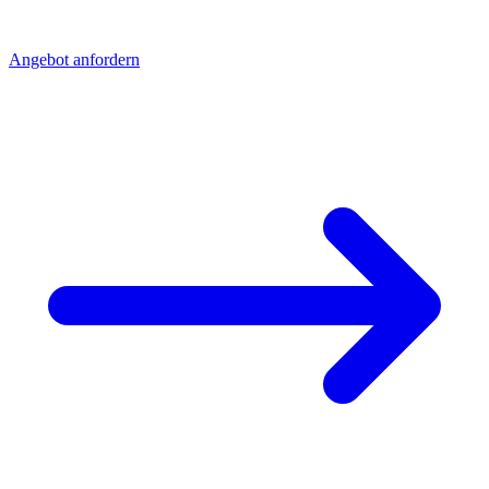
Angebot mit Stückpreis und Lieferzeit. Direkt aus Sierksdorf,
geliefert nach Hamburg.
Angebot anfordern