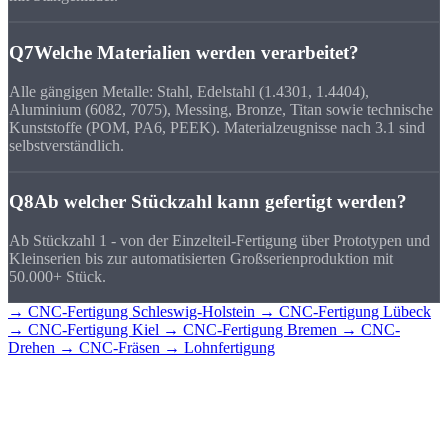
Q7
Welche Materialien werden verarbeitet?
Alle gängigen Metalle: Stahl, Edelstahl (1.4301, 1.4404),
Aluminium (6082, 7075), Messing, Bronze, Titan sowie technische
Kunststoffe (POM, PA6, PEEK). Materialzeugnisse nach 3.1 sind
selbstverständlich.
Q8
Ab welcher Stückzahl kann gefertigt werden?
Ab Stückzahl 1 - von der Einzelteil-Fertigung über Prototypen und
Kleinserien bis zur automatisierten Großserienproduktion mit
50.000+ Stück.
→ CNC-Fertigung Schleswig-Holstein
→ CNC-Fertigung Lübeck
→ CNC-Fertigung Kiel
→ CNC-Fertigung Bremen
→ CNC-
Drehen
→ CNC-Fräsen
→ Lohnfertigung
CNC-Teile für
Hamburg?
Senden Sie uns Ihre Zeichnung - Sie erhalten schnell ein detailliertes