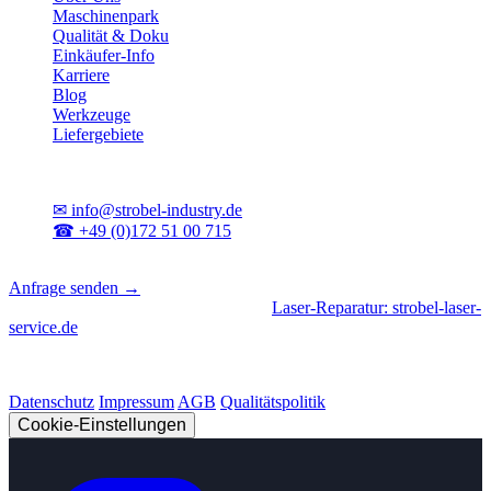
Maschinenpark
Qualität & Doku
Einkäufer-Info
Karriere
Blog
Werkzeuge
Liefergebiete
Kontakt
✉
info@strobel-industry.de
☎
+49 (0)172 51 00 715
📍
Sierksdorf, Schleswig-Holstein
Anfrage senden →
Geschäftsbereiche
|
CNC-Fertigung
•
Laser-Reparatur: strobel-laser-
service.de
© 2026 Strobel Industry. Alle Rechte vorbehalten.
Datenschutz
Impressum
AGB
Qualitätspolitik
Cookie-Einstellungen