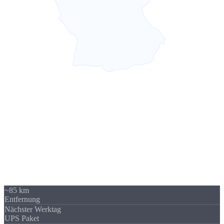
Sierksdorf → Hamburg
85 km -
kein Problem
Unser Standort in Sierksdorf (Schleswig-Holstein) liegt 85 km von
Hamburg entfernt - über A1 gut erreichbar. Trotzdem beliefern wir
regelmäßig Unternehmen in Hamburg und Hamburg. Die
Versandkosten sind überschaubar und fallen im Verhältnis zum
Auftragswert kaum ins Gewicht.
~85 km
Entfernung
Nächster Werktag
UPS Paket