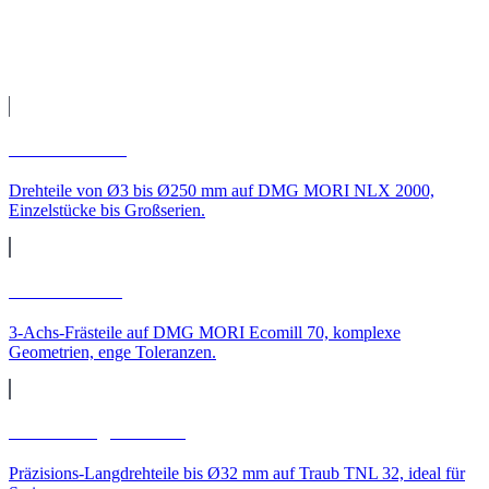
Leistungen
CNC-Leistungen für
Hamburg
CNC-Drehen
Drehteile von Ø3 bis Ø250 mm auf DMG MORI NLX 2000,
Einzelstücke bis Großserien.
CNC-Fräsen
3-Achs-Frästeile auf DMG MORI Ecomill 70, komplexe
Geometrien, enge Toleranzen.
CNC-Langdrehteile
Präzisions-Langdrehteile bis Ø32 mm auf Traub TNL 32, ideal für