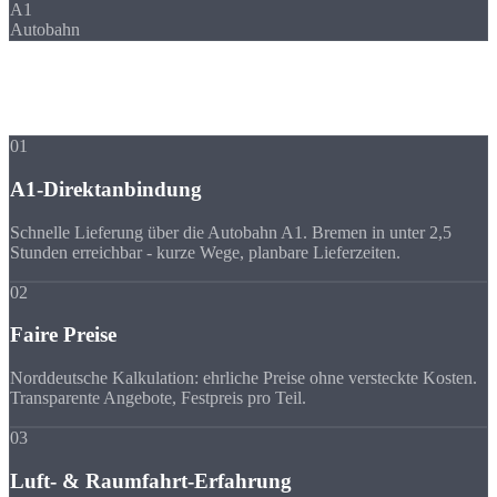
A1
Autobahn
Ihre Vorteile
Warum Strobel
trotz Entfernung?
01
A1-Direktanbindung
Schnelle Lieferung über die Autobahn A1. Bremen in unter 2,5
Stunden erreichbar - kurze Wege, planbare Lieferzeiten.
02
Faire Preise
Norddeutsche Kalkulation: ehrliche Preise ohne versteckte Kosten.
Transparente Angebote, Festpreis pro Teil.
03
Luft- & Raumfahrt-Erfahrung