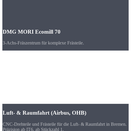
DMG MORI Ecomill 70
3-Achs-Fräszentrum für komplexe Frästeile.
Branchen
CNC-Teile für
Bremen & Bremen
Bremen verbindet Luft- und Raumfahrt mit maritimer Wirtschaft.
Airbus und OHB setzen hier auf höchste Präzision bei CNC-
gefertigten Bauteilen.
Luft- & Raumfahrt (Airbus, OHB)
CNC-Drehteile und Frästeile für die Luft- & Raumfahrt in Bremen.
Präzision ab IT6, ab Stückzahl 1.