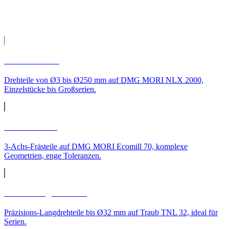
CNC-Leistungen für
Bremen
CNC-Drehen
Drehteile von Ø3 bis Ø250 mm auf DMG MORI NLX 2000,
Einzelstücke bis Großserien.
CNC-Fräsen
3-Achs-Frästeile auf DMG MORI Ecomill 70, komplexe
Geometrien, enge Toleranzen.
CNC-Langdrehteile
Präzisions-Langdrehteile bis Ø32 mm auf Traub TNL 32, ideal für
Serien.