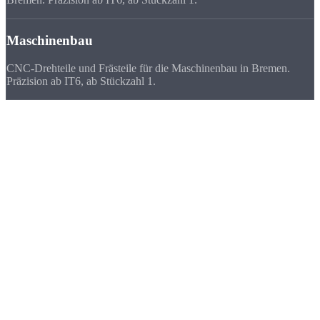
Maschinenbau
CNC-Drehteile und Frästeile für die Maschinenbau in Bremen.
Präzision ab IT6, ab Stückzahl 1.
Deutschlandweit
zufriedene Kunden
Wir beliefern Unternehmen in ganz Deutschland - von Flensburg bis
München. Viele Kunden bevorzugen uns vor ihrem lokalen
Zulieferer, weil
Qualität, Lieferzeit, Kosten und die persönliche
Zusammenarbeit
stimmen.
★★★★★
„Für unsere Aerospace-Prototypen in Bremen brauchen wir einen
schnellen, zuverlässigen Fertiger. Strobel liefert beides.“
FAQ
Häufige Fragen zu