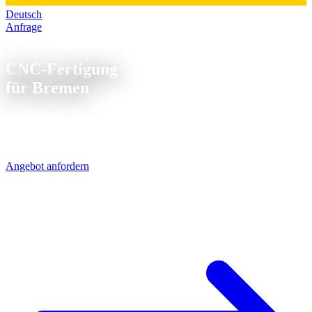
Deutsch
Anfrage
CNC Fertigung Bremen
CNC-Fertigung
für Bremen
Präzise CNC-Teile für die Hansestadt Bremen und Umgebung:
Drehen, Fräsen, Langdrehen und Komplettbearbeitung - schnell und
zuverlässig aus Schleswig-Holstein über die A1 geliefert.
Angebot anfordern