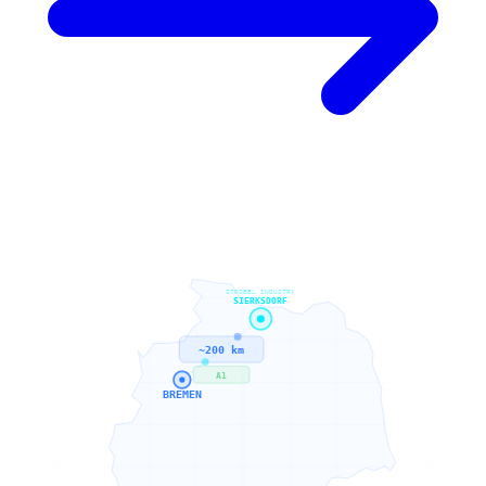
STROBEL INDUSTRY
SIERKSDORF
~200 km
A1
BREMEN