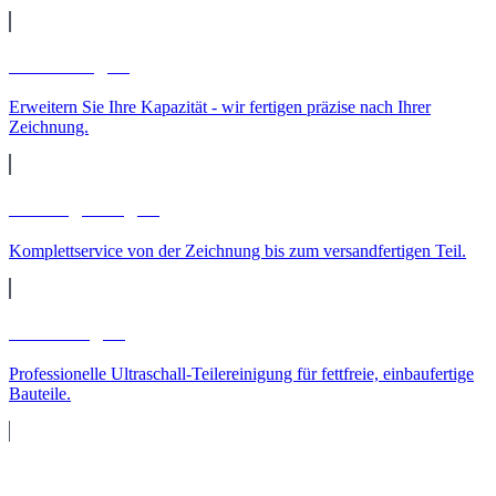
Lohnfertigung
Erweitern Sie Ihre Kapazität - wir fertigen präzise nach Ihrer
Zeichnung.
Auftragsfertigung
Komplettservice von der Zeichnung bis zum versandfertigen Teil.
Teilereinigung
Professionelle Ultraschall-Teilereinigung für fettfreie, einbaufertige
Bauteile.
Maschinenpark