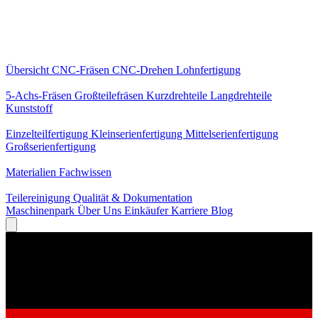
Kernleistungen
Übersicht
CNC-Fräsen
CNC-Drehen
Lohnfertigung
Spezialisierungen
5-Achs-Fräsen
Großteilefräsen
Kurzdrehteile
Langdrehteile
Kunststoff
Fertigung
Einzelteilfertigung
Kleinserienfertigung
Mittelserienfertigung
Großserienfertigung
Wissen
Materialien
Fachwissen
Service
Teilereinigung
Qualität & Dokumentation
Maschinenpark
Über Uns
Einkäufer
Karriere
Blog