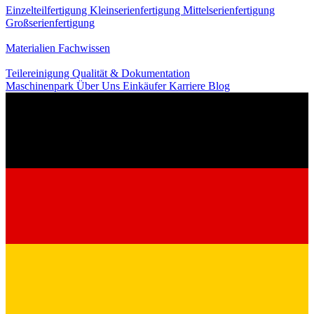
Einzelteilfertigung
Kleinserienfertigung
Mittelserienfertigung
Großserienfertigung
Wissen
Materialien
Fachwissen
Service
Teilereinigung
Qualität & Dokumentation
Maschinenpark
Über Uns
Einkäufer
Karriere
Blog