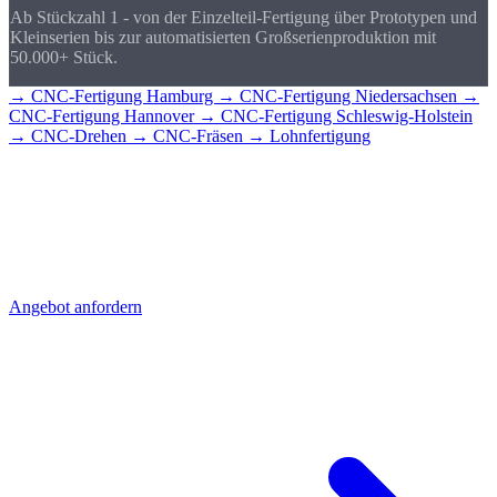
Ab Stückzahl 1 - von der Einzelteil-Fertigung über Prototypen und
Kleinserien bis zur automatisierten Großserienproduktion mit
50.000+ Stück.
→ CNC-Fertigung Hamburg
→ CNC-Fertigung Niedersachsen
→
CNC-Fertigung Hannover
→ CNC-Fertigung Schleswig-Holstein
→ CNC-Drehen
→ CNC-Fräsen
→ Lohnfertigung
CNC-Teile für
Bremen?
Senden Sie uns Ihre Zeichnung - Sie erhalten schnell ein detailliertes
Angebot mit Stückpreis und Lieferzeit. Direkt aus Sierksdorf,
geliefert nach Bremen.
Angebot anfordern