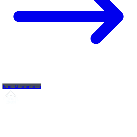
Kontakt aufnehmen
Ihr Partner für
präzise CNC-Lohnfertigung
, Fräsen, Drehen &
Langdrehen aus Sierksdorf.
ISO-konform
•
Made in Germany
Leistungen