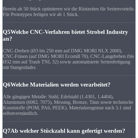
Bereits ab 50 Stück optimieren wir die Rüstzeiten für Serienvorteile.
Für Prototypen fertigen wir ab 1 Stück.
Q5
Welche CNC-Verfahren bietet Strobel Industry
an?
CNC-Drehen (Ø3 bis 250 mm auf DMG MORI NLX 2000),
CNC-Fräsen (auf DMG MORI Ecomill 70), CNC-Langdrehen (bis
Ø32 mm auf Traub TNL 32) sowie automatisierte Serienfertigung
mit Stangenlader.
Q6
Welche Materialien werden verarbeitet?
Alle gängigen Metalle: Stahl, Edelstahl (1.4301, 1.4404),
Aluminium (6082, 7075), Messing, Bronze, Titan sowie technische
Kunststoffe (POM, PA6, PEEK). Materialzeugnisse nach 3.1 sind
selbstverständlich.
Q7
Ab welcher Stückzahl kann gefertigt werden?