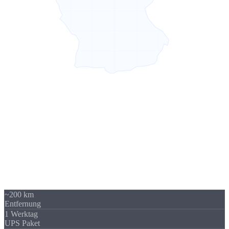
Sierksdorf → Bremen
200 km -
kein Problem
Unser Standort in Sierksdorf (Schleswig-Holstein) liegt 200 km von
Bremen entfernt - über A1 gut erreichbar. Trotzdem beliefern wir
regelmäßig Unternehmen in Bremen und Bremen. Die
Versandkosten sind überschaubar und fallen im Verhältnis zum
Auftragswert kaum ins Gewicht.
~200 km
Entfernung
1 Werktag
UPS Paket