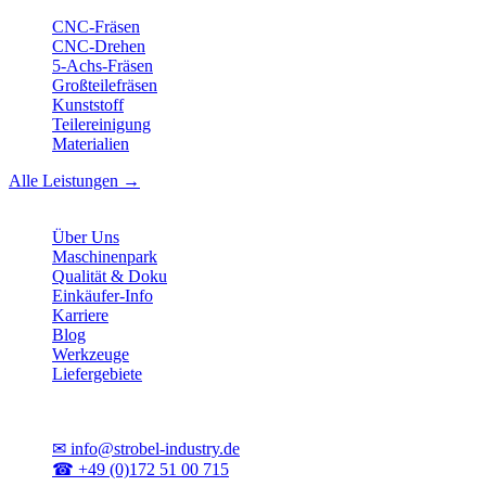
CNC-Fräsen
CNC-Drehen
5-Achs-Fräsen
Großteilefräsen
Kunststoff
Teilereinigung
Materialien
Alle Leistungen →
Unternehmen
Über Uns
Maschinenpark
Qualität & Doku
Einkäufer-Info
Karriere
Blog
Werkzeuge
Liefergebiete
Kontakt
✉
info@strobel-industry.de
☎
+49 (0)172 51 00 715