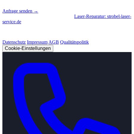
📍
Sierksdorf, Schleswig-Holstein
Anfrage senden →
Geschäftsbereiche
|
CNC-Fertigung
•
Laser-Reparatur: strobel-laser-
service.de
© 2026 Strobel Industry. Alle Rechte vorbehalten.
Datenschutz
Impressum
AGB
Qualitätspolitik
Cookie-Einstellungen